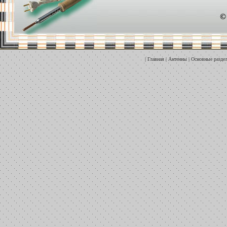
©
|
Главная
|
Антенны
|
Основные разде