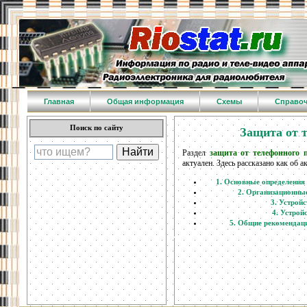
Главная
Общая информация
Схемы
Справо
Поиск по сайту
Защита от 
Раздел
защита от телефонного 
актуален. Здесь рассказано как об 
1. Основные определения
2. Организационные
3. Устрой
4. Устрой
5. Общие рекомендаци