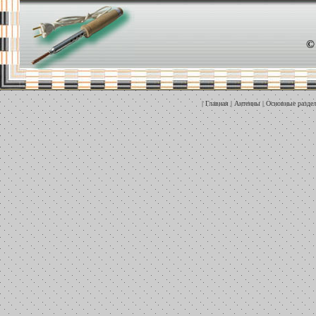
©
|
Главная
|
Антенны
|
Основные разде