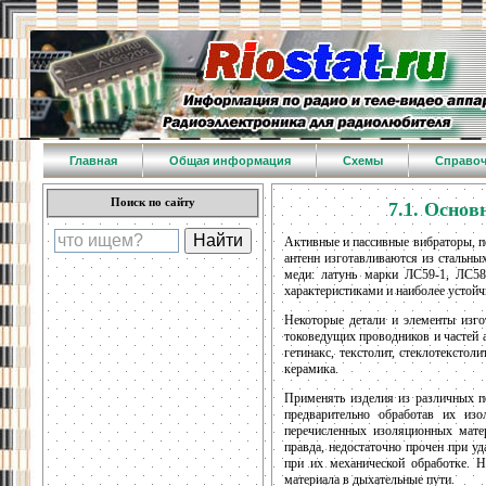
Главная
Общая информация
Схемы
Справо
Поиск по сайту
7.1. Основ
Активные и пассивные вибраторы, п
антенн изготавливаются из стальн
меди: латунь марки ЛС59-1, ЛС5
характеристиками и наиболее устой
Некоторые детали и элементы изго
токоведущих проводников и частей 
гетинакс, текстолит, стеклотекстол
керамика.
Применять изделия из различных п
предварительно обработав их из
перечисленных изоляционных мате
правда, недостаточно прочен при у
при их механической обработке. 
материала в дыхательные пути.