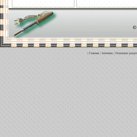
©
|
Главная
|
Антенны
|
Основные разде