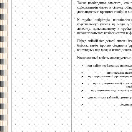
Также необходимо отметить, что
содержащими олово и свинец, обла
дополнительно крепится скобой и ви
К трубке вибратора, изготовлен
коаксиального кабеля из меди, 
лепестку, приклепанному к трубк
использовать только бескислотные 
Перед пайкой все детали антенн не
блеска, затем прочно соединить 
контактных пар можно использовать
Коаксиальный кабель монтируется с
при пайке необходимо использо
по
при укладке над
при вертикальной прокладке ка
при горизонтальной прокла
необ
при монтаже надо следить за
при монтаже кабелей, симметри
соедине