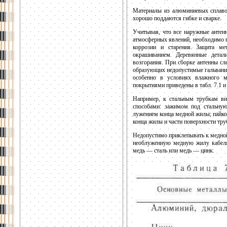
Материалы из алюминиевых сплаво
хорошо поддаются гибке и сварке.
Учитывая, что все наружные антен
атмосферных явлений, необходимо п
коррозии и старения. Защита ме
окрашиванием. Деревянные дета
возгорания. При сборке антенны сл
образующих недопустимые гальванич
особенно в условиях влажного м
покрытиями приведены в табл. 7.1 и 
Например, к стальным трубкам в
способами: зажимом под стальну
лужением конца медной жилы; пайко
конца жилы и части поверхности тру
Недопустимо приклепывать к медной 
необлуженную медную жилу кабеля 
медь — сталь или медь — цинк.