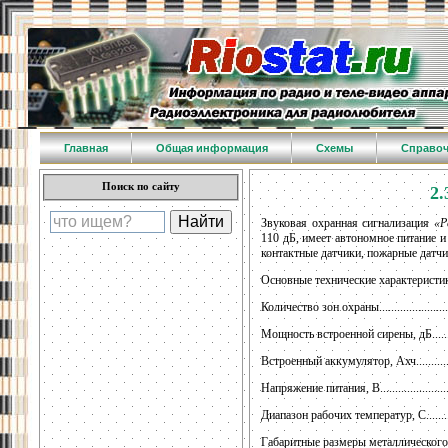
Главная
Общая информация
Схемы
Справо
Поиск по сайту
2.
Звуковая охранная сигнализация
«Р
110 дБ, имеет автономное питание и
контактные датчики, пожарные датчи
Основные технические характеристи
Количество зон охраны..............................
Мощность встроенной сирены, дБ................
Встроенный аккумулятор, Ахч.....................
Напряжение питания, В.............................
Диапазон рабочих температур, С..............
Габаритные размеры металлического корп