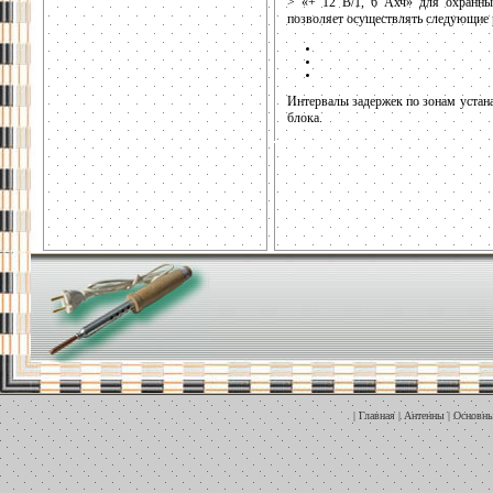
> «+ 12 В/1, 6 Ахч» для охранны
позволяет осуществлять следующие 
Интервалы задержек по зонам устан
блока.
|
Главная
|
Антенны
|
Основны