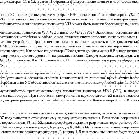
конденсаторах С1 и
С2,
а затем П-образпым фильтром, включающим в свои состав окс
анного УС на выходе выпрямителя собран ПСН, составленный из стабилитрона
VD5.
б
VT1.
Стабилизатор напряжения обеспечивает на выходе постоянное стабилизированное 
табилизатора и тока нагрузки транзистор
VT1
может быть заменен более мощным, наприм
 маломощных транзистора
VT3, VT2 и
тиристор
VD 10 (VS1).
Включается устройство дв
тавливает устройство к работе, о чем свидетельствует загорание сигнальной лампы
нальное устройство. При включении питания начинает заряжаться электролитически
 ИМС, состоящая по существу из четырех полевых транзисторов с изолированным зат
 ключи закрыты. Как только конденсатор
С6
зарядится до напряжения 8 В и напряжение 
 напряжение высокого уровня — напряжение питания. Следует заметить, что выводы
2
10 и 12 —
стоками, 9 и
13 —
затворами, 11 — изолированным затвором на общей п
ль.
рогового напряжения примерно за 1, 5 мин, и за это время необходимо отключить
екте установлено несколько скрытых выключателей, то указанное время отсчитывает
и срабатывания УС обеспечивается изменением номиналов электрической цепочки
R4, С
мультивибратор, предназначенный для управления тиристором
VD10 (VS1),
в анодну
ых сигнализаторов. При включении электропитания переключателем
В2
питание подаетс
я в дежурном режиме работы, потребляя минимальный ток. Конденсаторы С7 и
С8
пока 
так, что при открывании дверей или окон, где они установлены, их контакты замыкают
VD7
подключается к отрицательному полюсу источника питания. Если после открывания
го переключателя
S1
или
S2,
конденсатор будет медленно разряжаться через резистор
R4.
н. После зарядки конденсатора
С6
на выводе
8
ИМС
DAI
появляется полное напряжение 
е станет меньше порогового значения. В течение 1, 5 мин тревожный сигнал будет продол