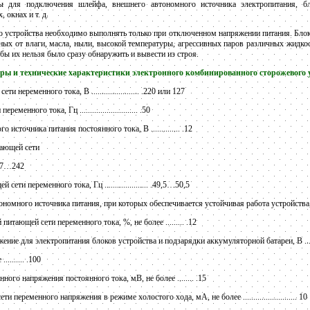
ы для подключения шлейфа, внешнего автономного источника электропитания, бл
 окнах и т. д.
 устройства необходимо выполнять только при отключенном напряжении питания. Блок
ых от влаги, масла, ныли, высокой температуры, агрессивных паров различных жидкос
обы их нельзя было сразу обнаружить и вывести из строя.
ры и технические характеристики электронного комбинированного сторожевого 
еременного тока, В ....................... .220 или 127
нного тока, Гц ............................ .50
сточника питания постоянного тока, В .............. .12
ающей сети
.187…242
ти переменного тока, Гц ..................... .49,5…50,5
омного источника питания, при которых обеспечивается устойчивая работа устройства, 
тающей сети переменного тока, %, не более ......... .12
ие для электропитания блоков устройства и подзарядки аккумуляторной батареи, В ......
........ .100
ого напряжения постоянного тока, мВ, не более ........ .15
 переменного напряжения в режиме холостого хода, мА, не более .......................... 10