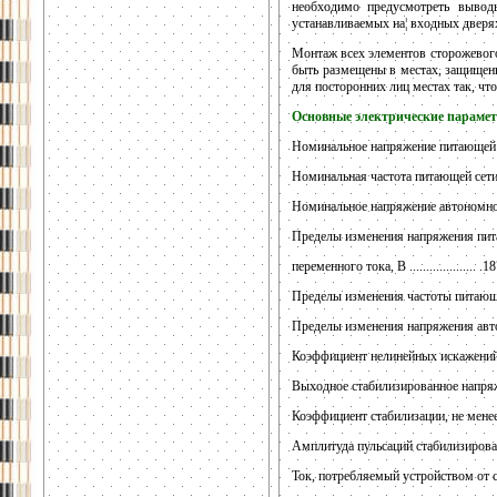
необходимо предусмотреть вывод
устанавливаемых на¦ входных дверях,
Монтаж всех элементов сторожевого
быть размещены в местах, защищенн
для посторонних лиц местах так, чт
Основные электрические парамет
Номинальное напряжение питающей сети н
Номинальная частота питающей сети переме
Номинальное напряжение автономного и
Пределы изменения напряжения пит
переменного тока, В .................... 
Пределы изменения частоты питающей се
Пределы изменения напряжения автон
Коэффициент нелинейных искажений пи
Выходное стабилизированное напряжен
Коэффициент стабилизации, не менее ..
Амплитуда пульсаций стабилизированн
Ток, потребляемый устройством от сети