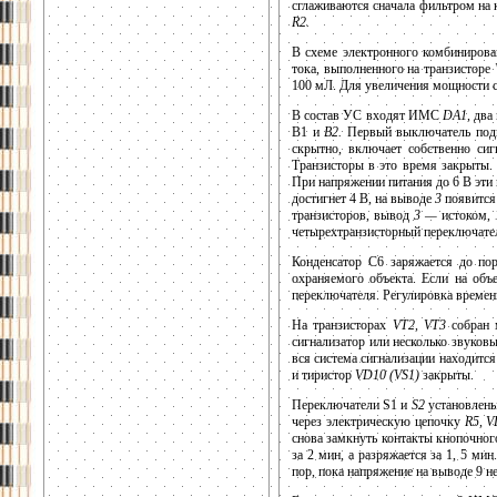
сглаживаются сначала фильтром на 
R2.
В схеме электронного комбиниров
тока, выполненного на транзисторе
100 мЛ. Для увеличения мощности с
В состав УС входят ИМС
DA1,
два
B1 и
В2.
Первый выключатель подго
скрытно, включает собственно сиг
Транзисторы в это время закрыты.
При напряжении питания до 6 В эти
достигнет 4 В, на выводе
3
появится
транзисторов, вывод
3 —
истоком,
четырехтранзисторный переключате
Конденсатор С6 заряжается до по
охраняемого объекта. Если на объ
переключателя. Регулировка времен
На транзисторах
VT2, VT3
собран 
сигнализатор или несколько звуков
вся система сигнализации находитс
и тиристор
VD10 (VS1)
закрыты.
Переключатели S1 и
S2
установлены 
через электрическую цепочку
R5, 
снова замкнуть контакты кнопочно
за 2 мин, а разряжается за 1, 5 ми
пор, пока напряжение на выводе 9 н