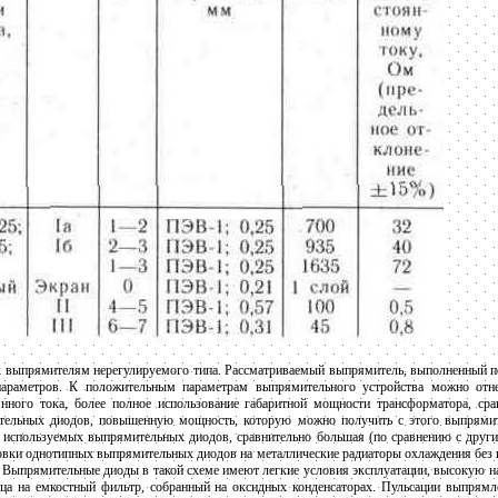
 выпрямителям нерегулируемого типа. Рассматриваемый выпрямитель, выполненный по
параметров. К положительным параметрам выпрямительного устройства можно отн
ного тока, более полное использование габаритной мощности трансформатора, сра
тельных диодов, повышенную мощность, которую можно получить с этого выпрямит
во используемых выпрямительных диодов, сравнительно большая (по сравнению с друг
овки однотипных выпрямительных диодов на металлические радиаторы охлаждения без
. Выпрямительные диоды в такой схеме имеют легкие условия эксплуатации, высокую 
ца на емкостный фильтр, собранный на оксидных конденсаторах. Пульсации выпрямл