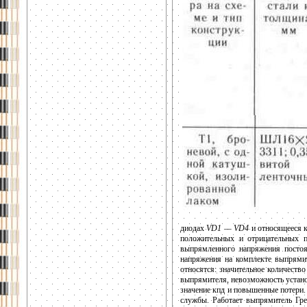
диодах
VD1 — VD4
и относящееся к
положительных и отрицательных 
выпрямленного напряжения постоян
напряжения на комплекте выпрями
относятся: значительное количест
выпрямителя, невозможность устан
значение кпд и повышенные потери
службы. Работает выпрямитель Гре