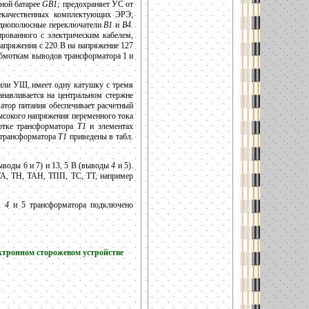
рной батарее
GB1;
предохраняет УС от
некачественных комплектующих ЭРЭ;
 однополюсные переключатели
В1
и
В4.
рованного с электрическим кабелем,
напряжения с 220 В на напряжение 127
 обмоткам выводов трансформатора 1 и
или УШ, имеет одну катушку с тремя
навливается на центральном стержне
атор питания обеспечивает расчетный
ысокого напряжения переменного тока
мотке трансформатора
Т1
и элементах
 трансформатора
Т1
приведены в табл.
ыводы 6 и 7) и 13, 5 В (выводы
4
и 5).
А, ТН, ТАН, ТПП, ТС, ТТ, например
ам
4
и 5 трансформатора подключено
тронном сторожевом устройстве