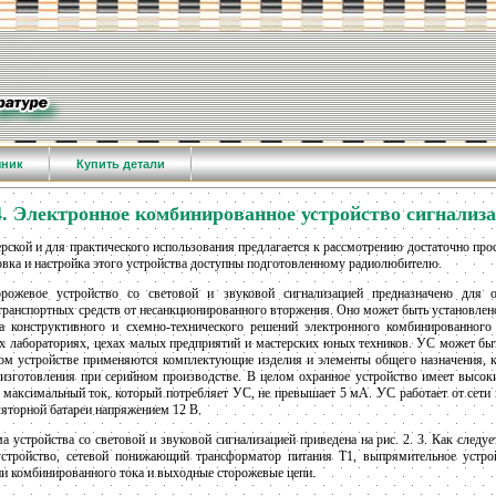
чник
Купить детали
4. Электронное комбинированное устройство сигнализ
рской и для практического использования предлагается к рассмотрению достаточно пр
ровка и настройка этого устройства доступны подготовленному радиолюбителю.
орожевое устройство со световой и звуковой сигнализацией предназначено для
транспортных средств от несанкционированного вторжения. Оно может быть установлено
та конструктивного и схемно-технического решений электронного комбинированног
х лабораториях, цехах малых предприятий и мастерских юных техников. УС может бы
ном устройстве применяются комплектующие изделия и элементы общего назначения, к
 изготовления при серийном производстве. В целом охранное устройство имеет высоки
 максимальный ток, который потребляет УС, не превышает 5 мА. УС работает от сети
уляторной батареи напряжением 12 В.
 устройства со световой и звуковой сигнализацией приведена на рис. 2. 3. Как следу
устройство, сетевой понижающий трансформатор питания Т1, выпрямительное устр
ии комбинированного тока и выходные сторожевые цепи.