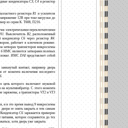
идные конденсаторы
СЗ, С4
и резистор
алластного резистора
R1
и усилителя
напряжение 12В при токе нагрузки до
ер из серии К. Т608, П216.
умя электрическими переключателями
H1.
Выключатель
В2,
расположенный
й конденсатор
С6
через резистор
R4.
вором, работает в ключевом режиме.
на затворах транзисторов микросхемы
и
6
ИМС являются затворами полевых
одложке. ИМС
DAI
представляет собой
 замкнутый контакт, например дверь
ся от момента включения последнего
6.
ю цепь которого включают звуковой
я на мультивибратор. С этого момента
не заряжены, а транзисторы
VT2
и
VT3
ся, и в это время вывод 9 микросхемы
 двери ее опять закрыть и тем самым
Конденсатор
С6
заряжается примерно
питания, которое сохраняется до тех
жаться, хотя дверь уже закрыта.