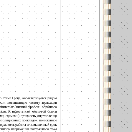
 схеме Греца, характеризуется рядом
ести повышенную частоту пульсации
внительно низкий уровень обратного
еля. К недостаткам мостовой схемы
ими схемами) стоимость изготовления
 изоляционных прокладок, пониженное
надежность работы и повышенный срок
енного напряжения постоянного тока