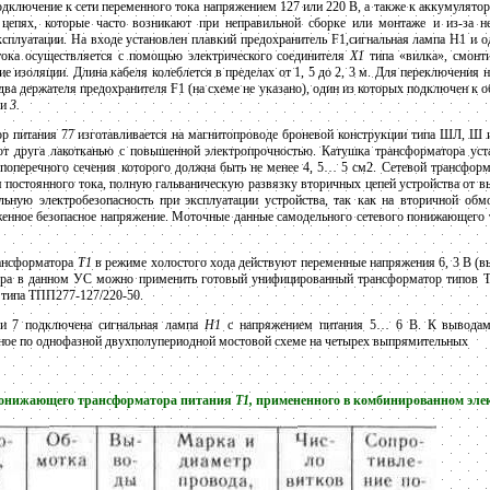
одключение к сети переменного тока напряжением 127 или 220 В, а также к аккумулято
цепях, которые часто возникают при неправильной сборке или монтаже и из-за 
ксплуатации. На входе установлен плавкий предохранитель F1,сигнальная лампа Н1 и
тока осуществляется с помощью электрического соединителя
X1
типа «вилка», смонти
изоляции. Длина кабеля колеблется в пределах от 1, 5 до 2, 3 м. Для переключения 
два держателя предохранителя F1 (на схеме не указано), один из которых подключен к
и
3.
 питания 77 изготавливается на магнитопроводе броневой конструкции типа ШЛ, Ш 
т друга лакотканью с повышенной электропрочностью. Катушка трансформатора уста
поперечного сечения которого должна быть не менее 4, 5… 5 см2. Сетевой трансформ
постоянного тока, полную гальваническую развязку вторичных цепей устройства от в
льную электробезопасность при эксплуатации устройства, так как на вторичной об
женное безопасное напряжение. Моточные данные самодельного сетевого понижающего
рансформатора
Т1
в режиме холостого хода действуют переменные напряжения 6, 3 В (в
ора в данном УС можно применить готовый унифицированный трансформатор типов Т
 типа ТПП277-127/220-50.
и 7 подключена сигнальная лампа
H1
с напряжением питания 5… 6 В. К вывод
нное по однофазной двухполупериодной мостовой схеме на четырех выпрямительных
 понижающего трансформатора питания
Т1,
примененного в комбинированном элек