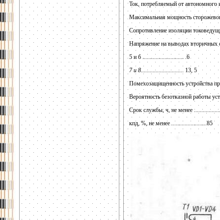
Ток, потребляемый от автономного ис
Максимальная мощность сторожевого 
Сопротивление изоляции токоведущих 
Напряжение на выводах вторичных 
5 и б ............................ .6
7 и 8............................
. 13, 5
Помехозащищенность устройства при нап
Вероятность безотказной работы устройс
Срок службы, ч, не менее ................
кпд, %, не менее ........................85