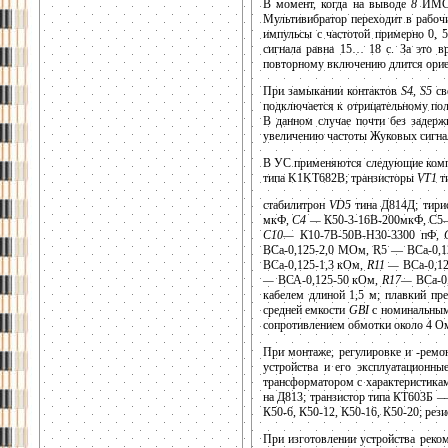
В момент, когда на выводе
8
ИМС п
Мультивибратор переходит в рабоч
импульсы с частотой примерно 0, 
сигнала равна 15… 18 с. За это 
повторному включению длится орие
При замыкании контактов
S4, S5
св
подключается к отрицательному пол
В данном случае почти без задерж
увеличению частоты Жуковых сигнал
В УС применяются следующие комп
типа K1KТ682B; транзисторы
VT1
т
стабилитрон
VD5
тина Д814Д; тири
мкФ,
С4 —
К50-3-16В-200мкФ, С5
С10—
К10-7В-50В-Н30-3300 пФ,
ВСа-0,125-2,0 МОм, R5 — ВСа-0,
ВСа-0,125-1,3 кОм,
R11 —
ВСа-0,1
—
ВСА-0,125-50 кОм,
R17—
ВСа-0
кабелем длиной 1,5 м; плавкий пр
средней емкости
GBI
с номинальным
сопротивлением обмотки около 4 Ом
При монтаже, регулировке и -рем
устройства и его эксплуатационн
трансформатором с характеристика
на Д813; транзистор типа КТ603Б 
К50-6, К50-12, К50-16, К50-20; ре
При изготовлении устройства реко