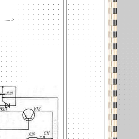
...... .5