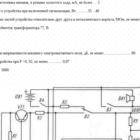
точника питания, в режиме холостого хода, мА, не более . . .5
устройства при включенной сигнализации, Вт .......... .35…40
частей устройства относительно друг друга и металлического корпуса, МОм, не менее ....
обмоток трансформатора 77, В:
ряженности внешнего электромагнитного ноля, дБ, не менее............................. 80
тва при Р =0, 92, не менее............... 0,97
.. 5000