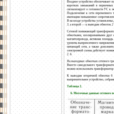
Входное устройство обеспечивает п
коротких замыканий в первичных 
сигнализирует о готовности УС к э
Подключение к сети переменного 
имеющим повышенное сопротивление 
В на входе устройства установлены 
3,
а второй — к выводам обмоток
2
Сетевой понижающий трансформатор
обмотками, изолированными друг о
магнитопровода, активная площадь 
уровень выпрямленного напряжения 
питающей сети, а также дополните
электронной схемы действует пони
2. 6.
На выходных обмотках сетевого т
Вместо самодельного трансформат
можно использовать трансформатор
К выводам вторичной обмотки б 
выпрямительное устройство, собра
Таблица 2.
6. Моточные данные сетевого