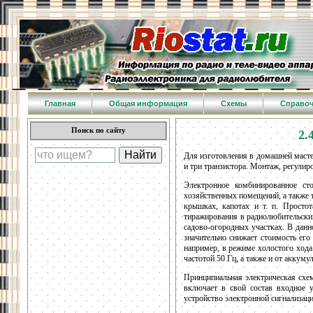
Главная
Общая информация
Схемы
Справо
Поиск по сайту
2.
Для изготовления в домашней масте
и три транзистора. Монтаж, регули
Электронное комбинированное ст
хозяйственных помещений, а также 
крышках, капотах и т. п. Просто
тиражирования в радиолюбительски
садово-огородных участках. В дан
значительно снижает стоимость его
например, в режиме холостого хода
частотой 50 Гц, а также и от аккум
Принципиальная электрическая схема
включает в свой состав входное 
устройство электронной сигнализац