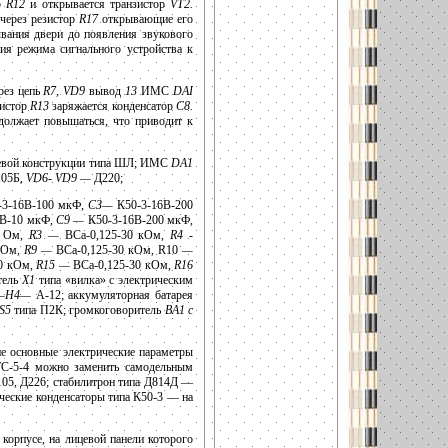
ор
R12
и открывается транзистор
VT2.
через резистор
R17
открывающие его
вания двери до появления звукового
ия режима сигнального устройства к
рез цепь
R7, VD9
вывод
13
ИМС
DAI
зистор
R13
заряжается конденсатор
С8.
олжает повышаться, что приводит к
вой конструкции типа ШЛ; ИМС
DA1
105Б,
VD6- VD9 —
Д220;
3-16В-100 мкФ,
СЗ—
К50-3-16В-200
В-10 мкФ,
С9 —
К50-3-16В-200 мкФ,
0 Ом,
R3 —
ВСа-0,125-30 кОм,
R4 -
МОм,
R9 —
ВСа-0,125-30 кОм, R10
—
0 кОм,
R15 —
ВСа-0,125-30 кОм,
R16
тель
X1
типа «вилка» с электрическим
—Н4—
А-12; аккумуляторная батарея
S5
типа П2К; громкоговоритель
ВА1 с
е основные электрические параметры
 ТС-5-4 можно заменить самодельным
105, Д226; стабилитрон типа Д814Д —
ческие конденсаторы типа К50-3 — на
корпусе, на лицевой панели которого