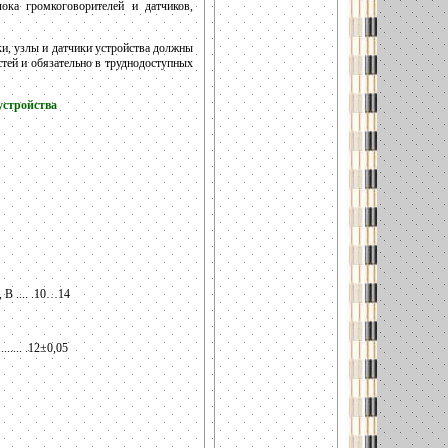
ока громкоговорителей и датчиков,
и, узлы и датчики устройства должны
тей и обязательно в труднодоступных
устройства
В .... .10…14
.... .12±0,05