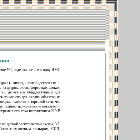
ации
остое УС, содержащее всего одну ИМС
 охраны жилых, производственных и
 на дверях, окнах, форточках, люках,
о УС делает его общедоступным для
ть применено для охраны объектов на
оторые имеются в торговой сети, что
е технико-экономические показатели:
 переменного тока напряжением 220 В
ет из данной электрической схемы, УС
ойство с емкостным фильтром, СИП,