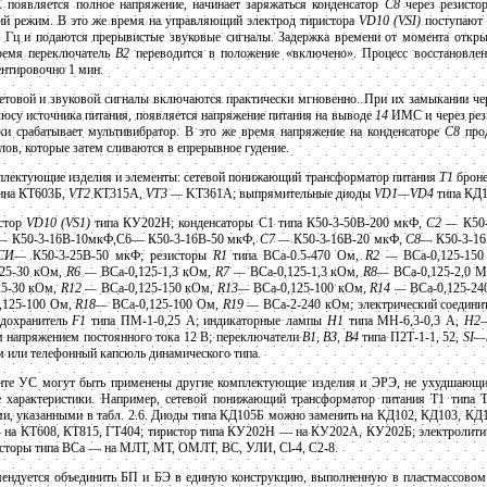
оявляется полное напряжение, начинает заряжаться конденсатор
С8
через резист
ий режим. В это же время на управляющий электрод тиристора
VD10 (VSI)
поступают 
5 Гц и подаются прерывистые звуковые сигналы. Задержка времени от момента откры
время переключатель
В2
переводится в положение «включено». Процесс восстановлен
нтировочно 1 мин.
етовой и звуковой сигналы включаются практически мгновенно. При их замыкании че
юсу источника питания, появляется напряжение питания на выводе
14
ИМС и через ре
ки срабатывает мультивибратор. В это же время напряжение на конденсаторе
С8
прод
ов, которые затем сливаются в епрерывное гудение.
лектующие изделия и элементы: сетевой понижающий трансформатор питания
Т1
броне
ина КТ603Б,
VT2
КТ315А,
VT3 —
KT361A; выпрямительные диоды
VD1—VD4
типа КД
стор
VD10 (VS1)
типа КУ202Н; конденсаторы С1 типа К50-3-50В-200 мкФ,
С2 —
К50-
— К50-3-16В-10мкФ,С6— К50-3-16В-50 мкФ,
С7 —
К50-3-16В-20 мкФ,
С8—
К50-3-16
СИ—
К50-3-25В-50 мкФ; резисторы
R1
типа ВСа-0.5-470 Ом,
R2 —
ВСа-0,125-15
125-30 кОм,
R6 —
ВСа-0,125-1,3 кОм,
R7 —
ВСа-0,125-1,3 кОм,
R8—
ВСа-0,125-2,0 
25-30 кОм,
R12 —
ВСа-0,125-150 кОм,
R13—
ВСа-0,125-100 кОм,
R14 —
ВСа-0,125-24
,125-100 Ом,
R18—
ВСа-0,125-100 Ом,
R19 —
ВСа-2-240 кОм; электрический соедини
едохранитель
F1
типа ПМ-1-0,25 А; индикаторные лампы
H1
типа МН-6,3-0,3 А,
Н2
 напряжением постоянного тока 12 В; переключатели
В1, ВЗ, В4
типа П2Т-1-1, 52,
SI—
 или телефонный капсюль динамического типа.
онте УС могут быть применены другие комплектующие изделия и ЭРЭ, не ухудшающи
ые характеристики. Например, сетевой понижающий трансформатор питания T1 типа
ми, указанными в табл. 2.6. Диоды типа КД105Б можно заменить на КД102, КД103, КД
— на КТ608, КТ815, ГТ404; тиристор типа КУ202Н — на КУ202А, КУ202Б; электролити
зисторы типа ВСа — на МЛТ, МТ, ОМЛТ, ВС, УЛИ, Cl-4, C2-8.
мендуется объединить БП и БЭ в единую конструкцию, выполненную в пластмассовом 