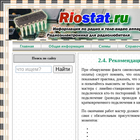
Главная
Общая информация
Схемы
Справо
Поиск по сайту
2.4. Рекомендац
При обнаружении факта самовольно
оплаты) следует помнить, что опл
показывает практика, доказать, что
и попытайтесь выяснить: не было ли
мастера с линейно-станционного ц
подключился кто-то посторонний. М
подключение (разводка проводов 
кратковременного подключения в шк
По окончании работ мастер должен о
сами с обязательным присутствием
моментов:
• 