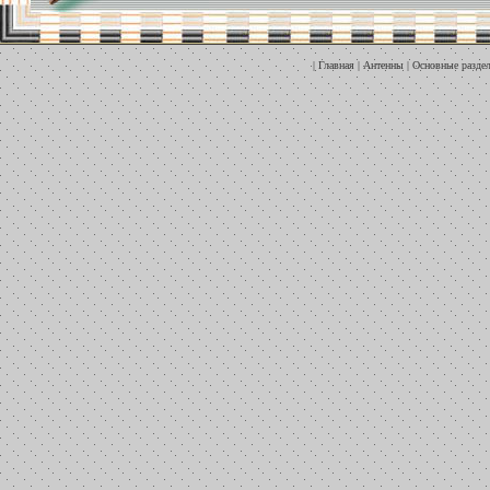
|
Главная
|
Антенны
|
Основные разде