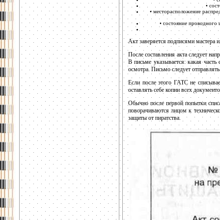
• сос
• месторасположение распред
• состояние проводного 
Акт заверяется подписями мастера и
После составления акта следует нап
В письме указывается: какая часть
осмотра. Письмо следует отправлят
Если после этого ГАТС не списывае
оставлять себе копии всех документо
Обычно после первой попытки списат
поворачиваются лицом к техническо
защиты от пиратства.