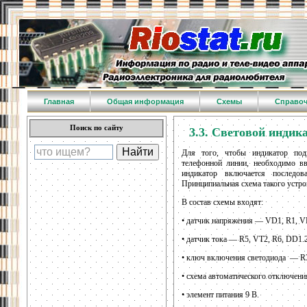
Главная
Общая информация
Схемы
Справо
Поиск по сайту
3.3. Световой индик
Для того, чтобы индикатор под
телефонной линии, необходимо в
индикатор включается последов
Принципиальная схема такого устрой
В состав схемы входят:
• датчик напряжения — VD1, R1, V
• датчик тока — R5, VT2, R6, DD1.2
• ключ включения светодиода — R
• схема автоматического отключен
• элемент питания 9 В.