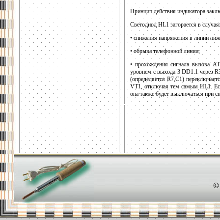
Принцип действия индикатора закл
Светодиод HL1 загорается в случая
• снижения напряжения в линии ниж
• обрыва телефонной линии;
• прохождения сигнала вызова 
уровнем с выхода 3 DD1.1 через R3
(определяется R7,C1) переключаетс
VT1, отключая тем самым HL1. Есл
она также будет выключаться при с
©