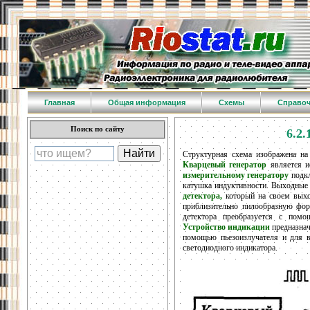
Главная
Общая информация
Схемы
Справо
Поиск по сайту
6.2
Структурная схема изображена на 
Кварцевый генератор
является и
измерительному генератору
подкл
катушка индуктивности. Выходные 
детектора,
который на своем выхо
приблизительно пилообразную фор
детектора преобразуется с помо
Устройство индикации
предназнач
помощью пьезоизлучателя и для 
светодиодного индикатора.