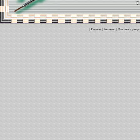
©
|
Главная
|
Антенны
|
Основные разде