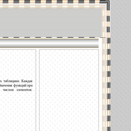
ых таблицами. Каждая
Значения функций при
 числом элементов.