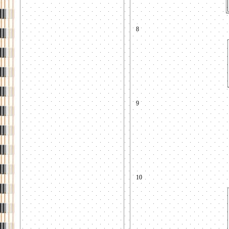
8
9
10