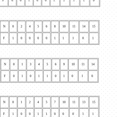
F
0
0
1
0
0
1
1
1
1
0
N
0
2
4
5
6
8
10
11
14
15
F
1
0
0
0
0
1
1
1
0
1
N
0
1
3
4
5
6
9
10
11
14
F
0
1
0
1
1
0
1
0
1
0
N
0
1
2
4
5
7
10
11
13
15
F
1
0
0
1
1
0
0
0
1
1