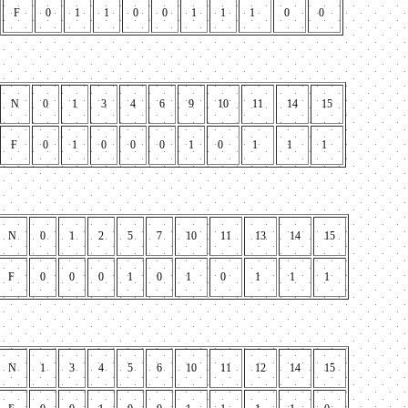
F
0
1
1
0
0
1
1
1
0
0
N
0
1
3
4
6
9
10
11
14
15
F
0
1
0
0
0
1
0
1
1
1
N
0
1
2
5
7
10
11
13
14
15
F
0
0
0
1
0
1
0
1
1
1
N
1
3
4
5
6
10
11
12
14
15