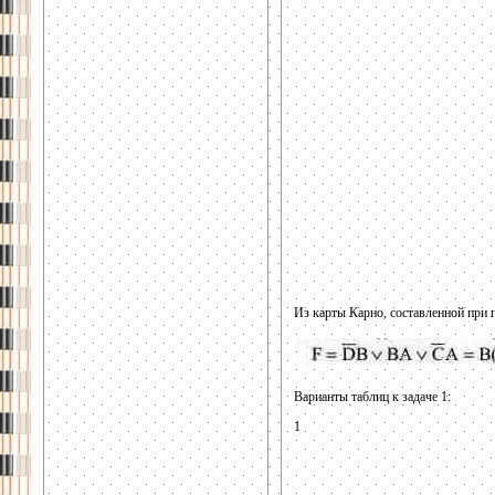
Из карты Карно, составленной при 
Варианты таблиц к задаче 1:
1