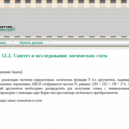
чник
Купить детали
12.2. Синтез и исследование логических схем
ования Задача].
я реализации частично определенных логических функции F 4-х аргументов, заданн
двоичных переменных ABCD отображается числом N, равным: 23D + 22C + 2'В + 2°А. 
ний аргументов необходимо доопределить для получения схемы с минимальным
роводить с помощью карт Карно или при помощи логического преобразователя.
ющих типов элементов и схем: