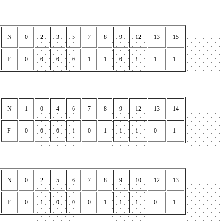
N
0
2
3
5
7
8
9
12
13
15
F
0
0
0
0
1
1
0
1
1
1
N
1
0
4
6
7
8
9
12
13
14
F
0
0
0
1
0
1
1
1
0
1
N
0
2
5
6
7
8
9
10
12
13
F
0
1
0
0
0
1
1
1
0
1