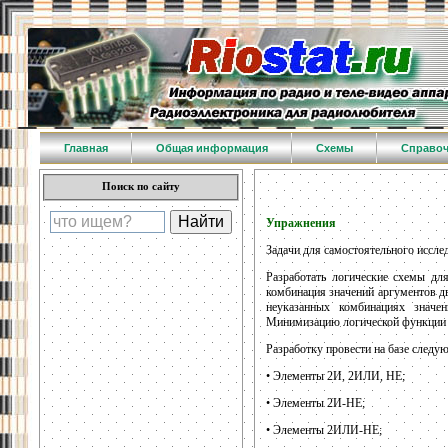
Главная
Общая информация
Схемы
Справо
Поиск по сайту
Упражнения
Задачи для самостоятельного исслед
Разработать логические схемы дл
комбинация значений аргументов 
неуказанных комбинациях значе
Минимизацию логической функции п
Разработку провести на базе следу
• Элементы 2И, 2ИЛИ, НЕ;
• Элементы 2И-НЕ;
• Элементы 2ИЛИ-НЕ;