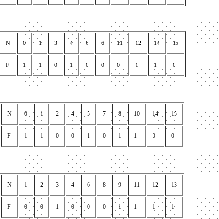
N
0
1
3
4
6
6
11
12
14
15
F
1
1
0
1
0
0
0
1
1
0
N
0
1
2
4
5
7
8
10
14
15
F
1
1
0
0
1
0
1
1
0
0
N
1
2
3
4
6
8
9
11
12
13
F
0
0
1
0
0
0
1
1
1
1