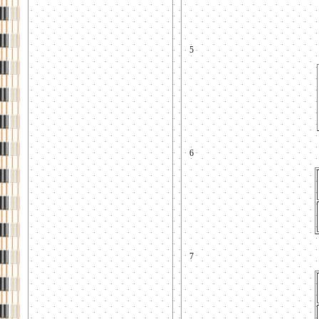
5
6
7