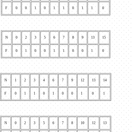
F
0
0
1
0
1
1
0
1
1
0
N
0
2
3
5
6
7
8
9
13
15
F
0
1
0
0
1
1
0
0
1
0
N
1
2
3
4
6
7
9
12
13
14
F
0
1
1
0
1
0
0
1
0
1
N
0
2
3
5
6
7
8
10
12
13