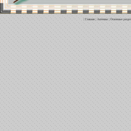
|
Главная
|
Антенны
|
Основные разде