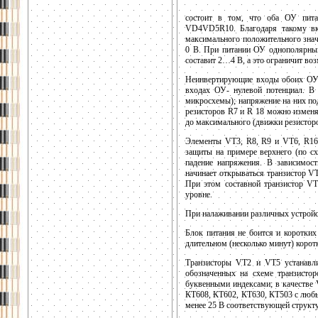
состоит в том, что оба ОУ пит
VD4VD5R10. Благодаря такому вк
максимального положительного знач
0 В. При питании ОУ однополярным
составит 2…4 В, а это ограничит во
Неинвертирующие входы обоих ОУ 
входах ОУ- нулевой потенциал. В
микросхемы); напряжение на них по
резисторов R7 и R 18 можно изменя
до максимального (движки резистор
Элементы VT3, R8, R9 и VT6, R16,
защиты на примере верхнего (по сх
падение напряжения. В зависимос
начинает открываться транзистор
При этом составной транзистор VT
уровне.
При налаживании различных устройст
Блок питания не боится и коротких
длительном (несколько минут) корот
Транзисторы VT2 и VT5 устанавл
обозначенных на схеме транзист
буквенными индексами; в качестве
КТ608, КТ602, КТ630, КТ503 с любы
менее 25 В соответствующей структу