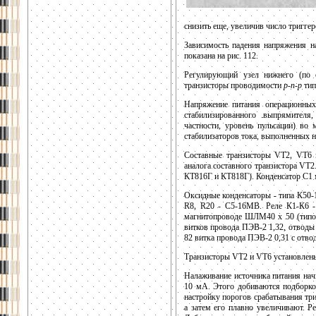
снизить еще, увеличив число тригге
Зависимость падения напряжения н
показана на рис. 112.
Регулирующий узел нижнего (по с
транзисторы проводимости
р-п-р
тип
Напряжение питания операционных
стабилизированного .выпрямителя,
частности, уровень пульсации) в
стабилизаторов тока, выполненных 
Составные транзисторы VT2, VT6 м
аналога составного транзистора VT
КТ816Г и КТ818Г). Конденсатор С1 
Оксидные конденсаторы - типа К50-
R8, R20 - С5-16МВ. Реле К1-К6 - 
магнитопроводе ШЛМ40 х 50 (типова
витков провода ПЭВ-2 1,32, отводы 
82 витка провода ПЭВ-2 0,31 с отво
Транзисторы VT2 и VT6 установлены
Налаживание источника питания нач
10 мА. Этого добиваются подборко
настройку порогов срабатывания тр
а затем его плавно увеличивают. Р