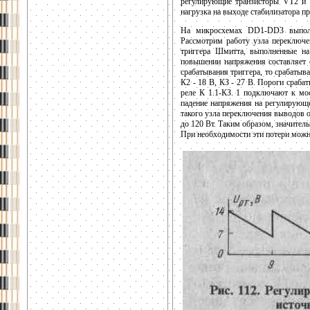
регулирующие транзисторы VT2 и V
нагрузка на выходе стабилизатора п
На микросхемах DD1-DD3 выполн
Рассмотрим работу узла переключе
триггера Шмитта, выполненные на
повышении напряжения составляет о
срабатывания триггера, то срабаты
К2 - 18 В, КЗ - 27 В. Пороги сраб
реле К 1.1-КЗ. 1 подключают к м
падение напряжения на регулирующе
такого узла переключения выводов 
до 120 Вт. Таким образом, значител
При необходимости эти потери мож