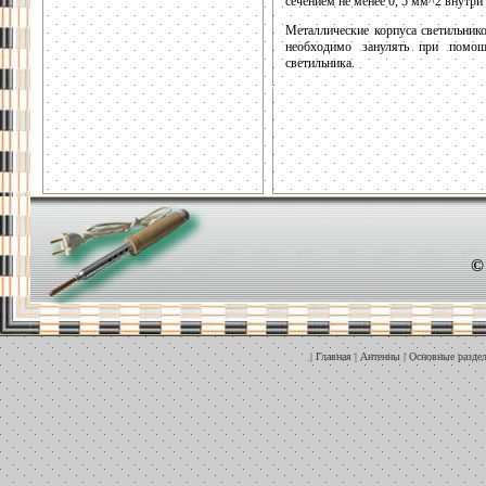
сечением не менее 0, 5 мм^2 внутри
Металлические корпуса светильни
необходимо занулять при пом
светильника.
©
|
Главная
|
Антенны
|
Основные разде