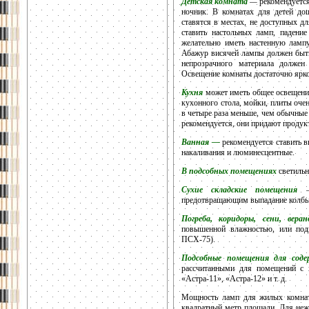
Детская комната
—
рекомендуется
ночник. В комнатах для детей до
ставятся в местах, не доступных д
ставить настольных ламп, падени
желательно иметь настенную ламп
Абажур висячей лампы должен быть
непрозрачного материала должен
Освещение комнаты достаточно яркое,
Кухня
может иметь общее освещение
кухонного стола, мойки, плиты оче
в четыре раза меньше, чем обычны
рекомендуется, они придают продук
Ванная —
рекомендуется ставить 
накаливания и люминесцентные.
В подсобных помещениях
светильн
Сухие складские помещения
предотвращающим выпадание колбы
Погреба, коридоры, сени, вера
повышенной влажностью, или под
ПСХ-75).
Подсобные помещения для соде
рассчитанными для помещений с х
«Астра-11», «Астра-12» и т. д.
Мощность ламп для жилых комнат 
квадратный метр площади. Для неж