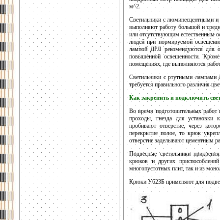
м^2.
Светильники с люминесцентными и
выполняют работу большой и средн
или отсутствующим естественным о
людей при нормируемой освещенно
лампой ДРЛ рекомендуются для о
повышенной освещенности. Кром
помещениях, где выполняются работ
Светильники с ртутными лампами Д
требуется правильного различия цве
Как закрепить и подключить све
Во время подготовительных работ 
проходы, гнезда для установки 
пробивают отверстие, через кото
перекрытие полое, то крюк укреп
отверстие заделывают цементным р
Подвесные светильники прикрепл
крюков и других приспособлений
многопустотных плит, так и из монол
Крюки У623Б применяют для подвес