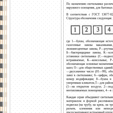
По назначению светильники различ
наружного освещения, для бытовых
В соответствии с ГОСТ 13677-82
Структура обозначения следующая:
где 1—буква, обозначающая исто
галогенные лампы накаливан
люминесцентные лампы, Р—ртутны
Б—бактерицидные лампы, К—ксен
установки светильника (С—подв
встраиваемые, К—консольные, Р
обозначающая основные назначени
шахт, О—для общественных зданий
—двухзначное число (01—99), обо
ламп в светильнике; б—цифры, о
номер модификации; 8—буква и 
умеренным климатом,Т—для районов
(1—на открытом воздухе, 2—под
неотапливаемых помещениях, 4—в 
Каждая серия объединяет светильн
материалом и формой рассеивающ
подвески (на трубу, на крюк, на т
разъем, клеммник или непосре
предусматривают встроенный штепс