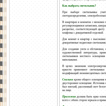
Как выбрать светильник?
При выборе светильника учит
светораспределения, электробезопас
В квартирах и комнатах с низкими 
регулирующимися штангами, шнурам
расцветке, соответствующей цвет
плафоны с декоративной отделкой.
Для комнат и квартир с высокими
декоративные подвесные светильники
Для создания уюта и обстановки, 
художественной литературы, при
светильников местного освещени
напольными.
В целях экономии электроэнергии
яркости применяют светильник
модификаций люминесцентных светил
Спальня
кроме общего освещения мо
двустороннее освещение. Источник с
был мягкий, рассеянный свет белого
на лице.
Прихожая
должна быть ярко освещ
всего с обеих сторон зеркала и прим