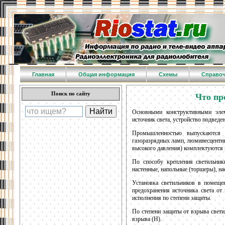
Главная
Общая информация
Схемы
Справо
Поиск по сайту
Что пр
Основными конструктивными элем
источник света, устройство подведен
Промышленностью выпускаются с
газоразрядных ламп, люминесцентны
высокого давления) комплектуются
По способу крепления светильник
настенные, напольные (торшеры), на
Установка светильников в помеще
предохранения источника света о
исполнения по степени защиты.
По степени защиты от взрыва свет
взрыва (Н).