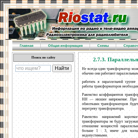
Главная
Общая информация
Схемы
Справо
Поиск по сайту
2.7.3. Параллель
Не всегда один трансформатор може
обычно они работают параллельны
работать в параллельной группе
работы трансформаторов необходи
Равенство коэффициентов трансф
НН — низшее напряжение. При 
обмотками трансформаторов будет
перегреву трансформатора.
Равенство напряжений корот
трансформаторы не будут загружа
отношение мощностей параллель
больше 1 : 3, иначе для малых
недопустимыми.