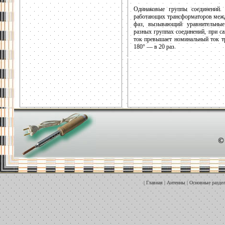
Одинаковые группы соединений. 
работающих трансформаторов межд
фаз, вызывающий уравнительны
разных группах соединений, при с
ток превышает номинальный ток т
180° — в 20 раз.
©
|
Главная
|
Антенны
|
Основные разде