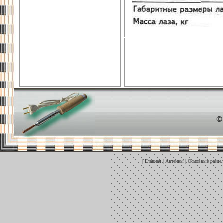
©
|
Главная
|
Антенны
|
Основные разде