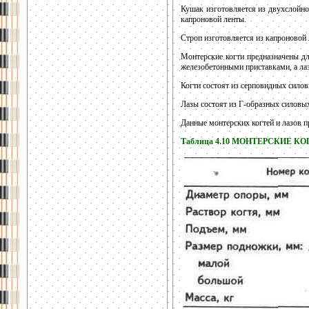
Кушак изготовляется из двухслойно
капроновой ленты.
Строп изготовляется из капроновой 
Монтерские когти предназначены дл
железобетонными приставками, а ла
Когти состоят из серповидных сило
Лазы состоят из Г-образных силовы
Данные монтерских когтей и лазов пр
Таблица 4.10 МОНТЕРСКИЕ К