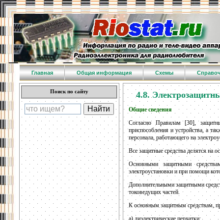
Главная
Общая информация
Схемы
Справо
Поиск по сайту
4.8. Электрозащитн
Общие сведения
Согласно Правилам [30], защитн
приспособления и устройства, а та
персонала, работающего на электроу
Все защитные средства делятся на о
Основными защитными средствам
электроустановки и при помощи кот
Дополнительными защитными средств
токоведущих частей.
К основным защитным средствам, пр
а) диэлектрические перчатки;