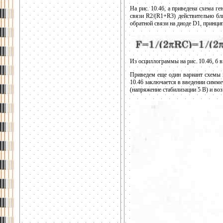
На рис. 10.46, а приведена схема г
связи R2/(R1+R3) действительно бл
обратной связи на диоде D1, принцип
Из осциллограммы на рис. 10.46, б в
Приведем еще один вариант схемы ге
10.46 заключается в введении симм
(напряжение стабилизации 5 В) и во