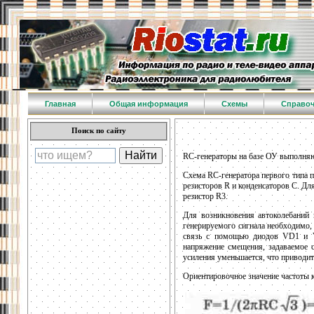
Главная
Общая информация
Схемы
Справо
Поиск по сайту
RC-генераторы на базе ОУ выполняю
Схема RC-генератора первого типа п
резисторов R и конденсаторов С. Д
резистор R3.
Для возникновения автоколебаний
генерируемого сигнала необходимо,
связь с помощью диодов VD1 и VD
напряжение смещения, задаваемое 
усиления уменьшается, что приводи
Ориентировочное значение частоты ко