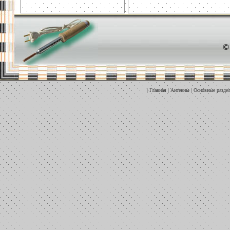
©
|
Главная
|
Антенны
|
Основные разде