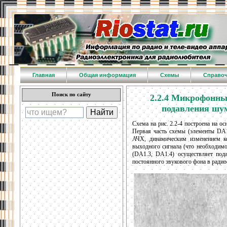
Главная
Общая информация
Схемы
Справо
Поиск по сайту
2.2.4 Микрофонны
подавления шум
Схема на рис. 2.2-4 построена на 
Первая часть схемы (элементы DA
АЧХ, динамическим изменением ко
выходного сигнала (что необходимо
(DA1.3, DA1.4) осуществляет под
постоянного звукового фона в радиос