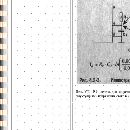
Цепь VT1, R4 введена для коррекц
флуктуациями напряжения стока в к