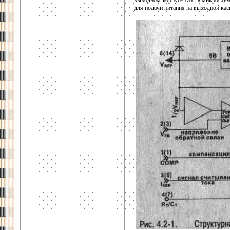
выводном корпусе DIP, а микросхе
для подачи питания на выходной кас