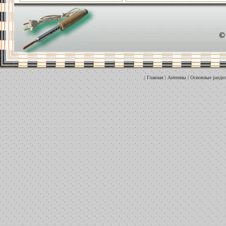
©
|
Главная
|
Антенны
|
Основные разде