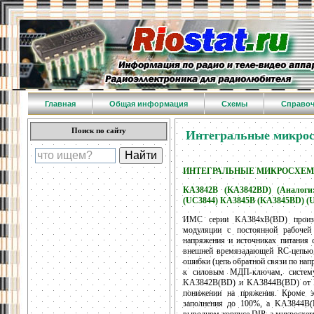
Главная
Общая информация
Схемы
Справо
Поиск по сайту
Интегральные микрос
ИНТЕГРАЛЬНЫЕ МИКРОСХЕМ
КА3842В (KA3842BD) (Аналоги
(UC3844) КА3845В (KA3845BD) (
ИМС серии KA384xB(BD) произво
модуляции с постоянной рабочей
напряжения и источниках питания
внешней времязадающей RC-цепью, 
ошибки (цепь обратной связи по на
к силовым МДП-ключам, систему
KA3842B(BD) и KA3844B(BD) от K
понижении на пряжения. Кроме 
заполнения до 100%, а KA3844B