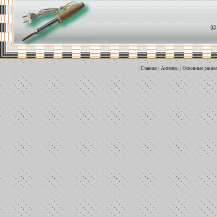
©
|
Главная
|
Антенны
|
Основные разде