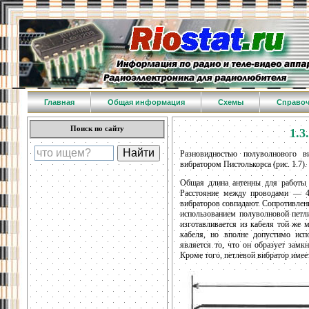
Главная
Общая информация
Схемы
Справо
Поиск по сайту
1.3
Разновидностью полуволнового в
вибратором Пистолькорса (рис. 1.7).
Общая длина антенны для работы 
Расстояние между проводами — 4 
вибраторов совпадают. Сопротивлени
использованием полуволновой петли
изготавливается из кабеля той же 
кабеля, но вполне допустимо исп
является то, что он образует замк
Кроме того, петлевой вибратор имее