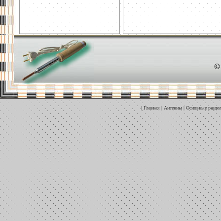
©
|
Главная
|
Антенны
|
Основные разде