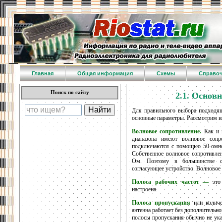
Главная
Общая информация
Схемы
Справо
Поиск по сайту
2.1. Основ
Для правильного выбора подходящ
основные параметры. Рассмотрим и
Волновое сопротивление.
Как и в
диапазона имеют волновое соп
подключаются с помощью 50-омног
Собственное волновое сопротивлен
Ом. Поэтому в большинстве с
согласующее устройство. Волновое
Полоса рабочих частот —
это 
настроена.
Полоса пропускания
или количе
антенна работает без дополнительн
полосы пропускания обычно не ука