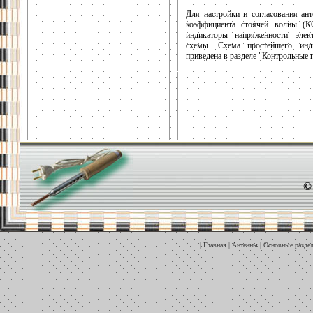
Для настройки и согласования ан
коэффициента стоячей волны (КС
индикаторы напряженности элек
схемы. Схема простейшего инди
приведена в разделе "Контрольные 
©
|
Главная
|
Антенны
|
Основные разде