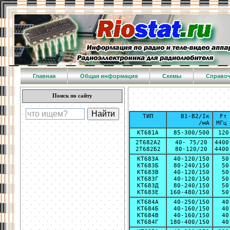
Главная
Общая информация
Схемы
Справо
Поиск по сайту
ТИП
B1-B2/Iк
Fт
/мА
МГц
КТ681А
85-300/500
120
2Т682А2
40- 75/20
4400
2Т682Б2
80-120/20
4400
КТ683А
40-120/150
50
КТ683Б
80-240/150
50
КТ683В
40-120/150
50
КТ683Г
40-120/150
50
КТ683Д
80-240/150
50
КТ683Е
160-480/150
50
КТ684А
40-250/150
40
КТ684Б
40-160/150
40
КТ684В
40-160/150
40
КТ684Г
180-400/150
40