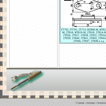
ГТ703, ГТ705, 2Т713, КТ808-М, КТ81
М, 2Т818, КТ819-М, 2Т818, 2Т824-М
2Т826, 2Т827, 2Т828, 2Т832, 2Т834
2Т839, 2Т840, 2Т841, 2Т842, 2Т844
2Т846, 2Т847, 2Т848 и т.д.
|
Главная
|
Антенны
|
Основны