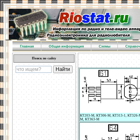
Главная
Общая информация
Схемы
Справо
Поиск по сайту
КТ203-М, КТ306-М, КТ313-1, КТ326-
М, КТ363-М