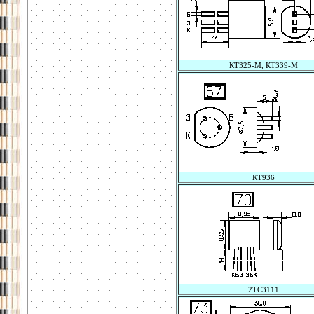
КТ325-М, КТ339-М
КТ936
2ТС3111