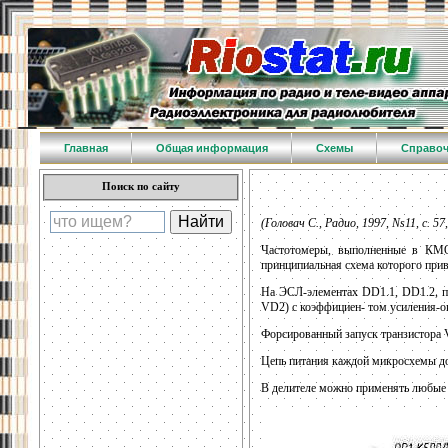
Главная
Общая информация
Схемы
Справо
Поиск по сайту
(Головач С., Радио, 1997, Ns11, с. 57,
Частотомеры, выполненные в КМОП
принципиальная схема которого прив
На ЭСЛ-элементах DD1.1, DD1.2, п
VD2) с коэффициен- том усиления-о
Форсированный запуск транзистора 
Цепь питания каждой микросхемы до
В делителе можно применять любые 