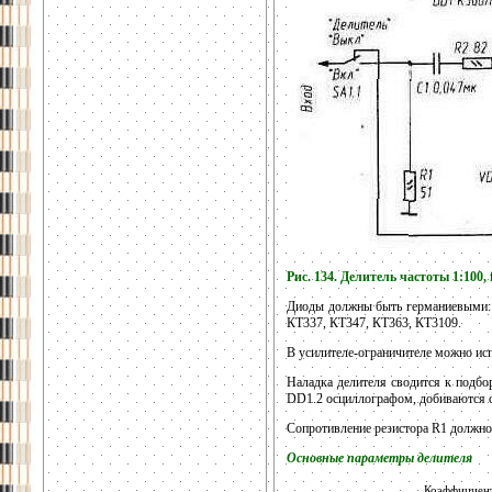
Рис. 134. Делитель частоты 1:100
Диоды должны быть германиевыми: 
КТ337, КТ347, КТ363, КТ3109.
В усилителе-ограничителе можно 
Наладка делителя сводится к подбо
DD1.2 осциллографом, добиваются 
Сопротивление резистора R1 должно
Основные параметры делителя
Коэффициент