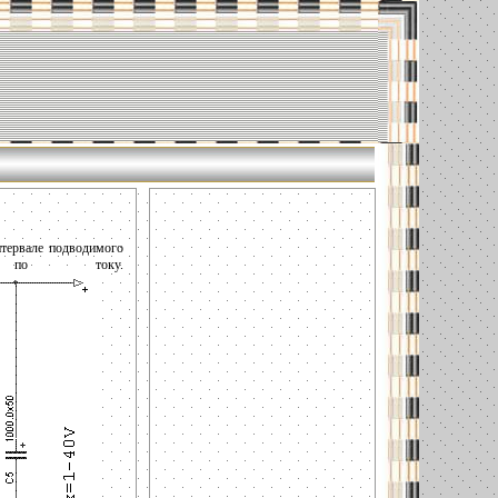
нтервале подводимого
и по току.