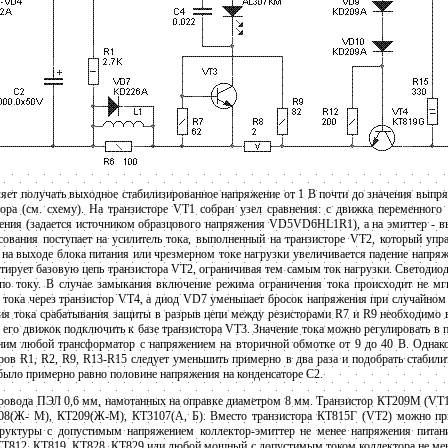
яет получать выходное стабилизированное напряжение от 1 В почти до значения выпр
ра (см. схему). На транзисторе VT1 собран узел сравнения: с движка переменного 
жения (задается источником образцового напряжения VD5VD6HL1R1), а на эмиттер - в
сования поступает на усилитель тока, выполненный на транзисторе VT2, который уп
на выходе блока питания или чрезмерном токе нагрузки увеличивается падение напряж
тирует базовую цепь транзистора VT2, ограничивая тем самым ток нагрузки. Светодио
по току. В случае замыкания включение режима ограничения тока происходит не мг
 тока через транзистор VT4, а диод VD7 уменьшает бросок напряжения при случайном
ния тока срабатывания защиты в разрыв цепи между резисторами R7 и R9 необходимо
 его движок подключить к базе транзистора VT3. Значение тока можно регулировать в 
еним любой трансформатор с напряжением на вторичной обмотке от 9 до 40 В. Однак
ров R1, R2, R9, R13-R15 следует уменьшить примерно в два раза и подобрать стабил
было примерно равно половине напряжения на конденсаторе С2.
провода ПЭЛ 0,6 мм, намотанных на оправке диаметром 8 мм. Транзистор КТ209М (VT1
8(Ж- М), КТ209(Ж-М), КТ3107(А, Б). Вместо транзистора КТ815Г (VT2) можно пр
руктуры с допустимым напряжением коллектор-эмиттер не менее напряжения питан
Т812, КТ819, КТ828, КТ829 или любой мощный с допустимым током коллектора не ме