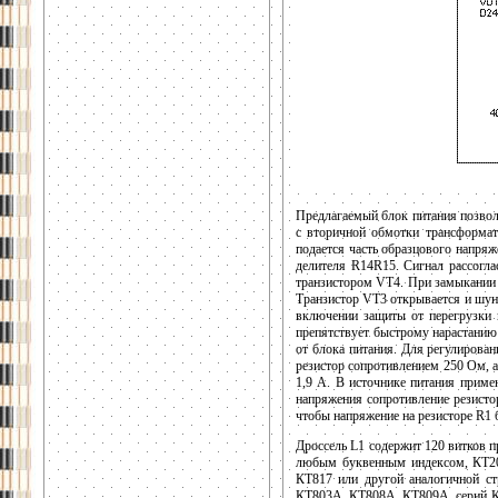
Предлагаемый блок питания позвол
с вторичной обмотки трансформато
подается часть образцового напря
делителя R14R15. Сигнал рассогла
транзистором VT4. При замыкании 
Транзистор VT3 открывается и шун
включении защиты от перегрузки 
препятствует быстрому нарастанию
от блока питания. Для регулирова
резистор сопротивлением 250 Ом, а
1,9 А. В источнике питания прим
напряжения сопротивление резисто
чтобы напряжение на резисторе R1 
Дроссель L1 содержит 120 витков 
любым буквенным индексом, КТ20
КТ817 или другой аналогичной ст
КТ803А, КТ808А, КТ809А, серий К