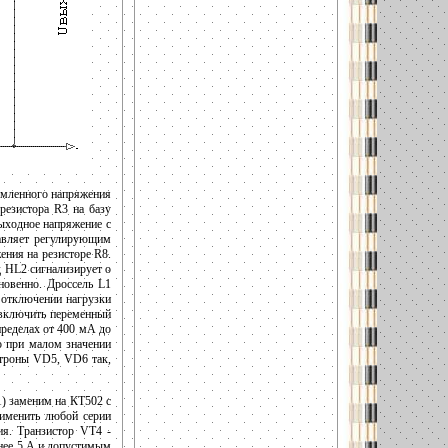
ямленного напряжения
резистора R3 на базу
ыходное напряжение с
равляет регулирующим
ения на резисторе R8.
д HL2 сигнализирует о
новенно. Дроссель L1
 отключении нагрузки
 включить переменный
пределах от 400 мА до
о при малом значении
итроны VD5, VD6 так,
) заменим на КТ502 с
именить любой серии
ия. Транзистор VT4 -
нее 5 А и допустимым