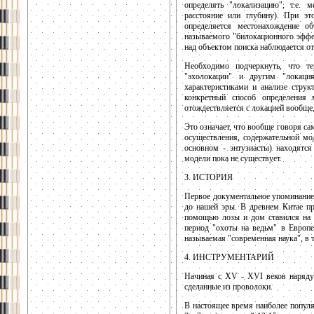
определять "локализацию", т.е. 
расстояние или глубину). При эт
определяется местонахождение о
называемого "билокационного эффе
над объектом поиска наблюдается о
Необходимо подчеркнуть, что те
"эхолокации" и другим "локаци
характеристиками и анализе струк
конкретный способ определения 
отождествляется с локацией вообще,
Это означает, что вообще говоря с
осуществления, содержательной мо
основном - энтузиасты) находятся
модели пока не существует.
3. ИСТОРИЯ
Первое документальное упоминание 
до нашей эры. В древнем Китае пр
помощью лозы и дом ставился на м
период "охоты на ведьм" в Европе
называемая "современная наука", в т
4. ИНСТРУМЕНТАРИЙ
Начиная с XV - XVI веков наряду 
сделанные из проволоки.
В настоящее время наиболее попул