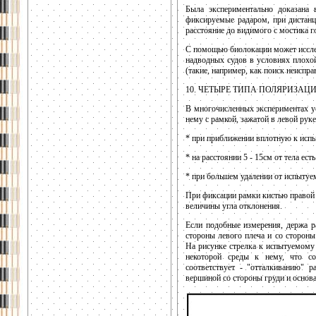
Была экспериментально доказана 
фиксируемые радаром, при дистан
расстояние до видимого с мостика г
С помощью биолокации может исслед
надводных судов в условиях плохой
(такие, например, как поиск неиспра
10. ЧЕТЫРЕ ТИПА ПОЛЯРИЗАЦ
В многочисленных экспериментах ус
нему с рамкой, зажатой в левой руке,
* при приближении вплотную к испы
* на расстоянии 5 - 15см от тела ес
* при большем удалении от испытуе
При фиксации рамки кистью правой 
величины угла отклонения.
Если подобные измерения, держа р
стороны левого плеча и со стороны
На рисунке стрелка к испытуемому
некоторой среды к нему, что со
соответствует - "отталкиванию" 
вершиной со стороны груди и основ