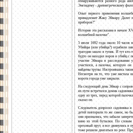
обнаруживаются разного рода ано
Энезидему - древнегреческому фил
Опыт первого применения волшебн
принадлежит Жаку Эймару. Далее э
приборов?"
История эта рассказана в начале X
волшебной палочке".
5 июля 1692 года около 10 часов 
Убийцы (или убийца?) ограбили лав
трагедии зашло в тупик. И тут кто
будто он находил воров и убийц с 
участие Эймара в расследовании у
участился, а палочка, которую он
найдены трупы. Настроившись таким
Несмотря на то, что уже настала н
ворота города уже закрыли.
На следующий день Эймар с сопров
их пути встретился домик садовника
одну из трех, перед которой палочк
сказал он.
Следователь допросил садовника и 
детей повторили то же самое, но б
они признались, что забыли заперет
вино из этой бутылки. По словам 
ореховый прут, и все двинулись в 
тоже решили двигаться по реке. Про