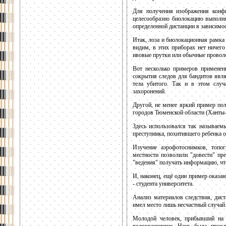
Для получения изображения конфи
целесообразно биолокацию выполня
определенной дистанции в зависимос
Итак, лоза и биолокационная рамка
видим, в этих приборах нет ничего
ивовые прутки или обычные провол
Вот несколько примеров применен
сокрытия следов для бандитов явля
тела убитого. Так и в этом случ
захоронений.
Другой, не менее яркий пример по
городов Тюменской области (Ханты
Здесь использовался так называем
преступника, похитившего ребенка о
Изучение аэрофотоснимков, топо
местности позволили "довести" пр
"ведения" получать информацию, чт
И, наконец, ещё один пример оказ
- студента университета.
Анализ материалов следствия, дист
имел место лишь несчастный случа
Молодой человек, прибывший на 
водохранилище. Ночь была прохл