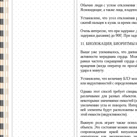
Обычно люди с углом отклонения р
Ясновидящие, а также лица, владеющ
Установлено, что угол отклонения 
сжатий пальцев в кулак за время око
Очень интересно, что при задержке д
задержки дыхания) до 900¦. При заде
11. БИОЛОКАЦИЯ, БИОРИТМЫ
Выше уже упоминалось, что дневн
активности меридиана сердца. Мож
рамки частота сокращений сердца о
вращения (когда оператор по прось
удара в минуту.
Установлено, что величину БЛЭ мож
или индуктивностей с определенными
Однако этот способ требует специ
различными для разных объектов.
некоторыми значениями емкостей (
увеличению угла ее поворота. Инте
ней элементы будут расположены не
этой емкости (индуктивности).
Важную роль играет также психо
объекта. Это состояние можно назва
сопровождаемая яркой визуализа
оператором как эмоционально з