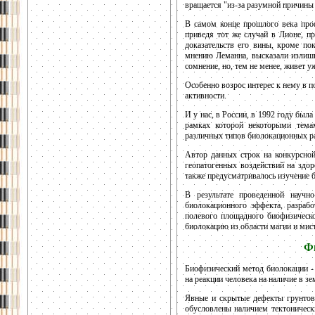
вращается "из-за разумной причины 
В самом конце прошлого века про
приведя тот же случай в Лионе, п
доказательств его вины, кроме по
мнению Леманна, высказали излишн
сомнение, но, тем не менее, живет у
Особенно возрос интерес к нему в п
активности.
И у нас, в России, в 1992 году был
рамках которой некоторыми темам
различных типов биолокационных р
Автор данных строк на конкурсной
геопатогенных воздействий на здо
также предусматривалось изучение 
В результате проведенной научно
биолокационного эффекта, разрабо
полевого площадного биофизическо
биолокацию из области магии и мист
Ф
Биофизический метод биолокации - 
на реакции человека на наличие в зе
Явные и скрытые дефекты грунтово
обусловлены наличием тектоническ