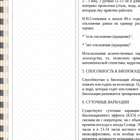
2 - 3 мм), с ручкой 12-15 см и дл
материал проволоки (сталь, медь, 
которым ему приятнее работать.
Н.Н.Сочеванов в начале 60-х год
отклонения рамки на единицу рас
оценки:
* "есть отклонение (вращение)";
* "нет отклонения (вращения)".
Использование количественных оц
лозоходства, т.к. позволило при
математической статистики, корреля
5. СПОСОБНОСТЬ К БИОЛОКА
Способностью к биолокации облад
плавать или ездить на велосипеде.
и люди, которые ездят или плавают 
биолокации развивается тренировка
6. СУТОЧНЫЕ ВАРИАЦИИ
Существуют суточные вариации
биолокационного эффекта (БЛЭ) от
связаны ни с оператором, ни с объек
времени восхода и захода Солнца. 
часов и в 13-14 часов местного 
низкоэффективно, если вообще в
временем активности меридиана сер