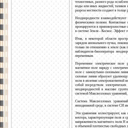
техногенных, разного рода ослабле
воды или иных жидкостей, таликов 
разреза местности создают в толще
Неоднородности взаимодействуют 
физическими полями. Контактные 
проецируются в приповерхностные с
в системе Земля - Космос. Эффект э
Итак, в некоторой области простр
зарядом аномального пучка, покоящ
только по отношению к земле (как п
наблюдателя-биооператора неодно
переменным.
Переменное электрическое поле р
магнитное поле наряду с электриче
поле с замкнутыми силовыми линия
силовые линии образуют удаляющую
поля в явлении электромагнитной и
собой посредством электрических
неоднородностей в массиве грунт
системой Максвелловых уравнений, 
Система Максвелловых уравнений
неподвижной среде, в системе СИ име
Эти уравнения иллюстрируют, как 
вектора, характеризующие поля в ср
напряженность магнитного поля Н и
и объемной плотностью свободных з