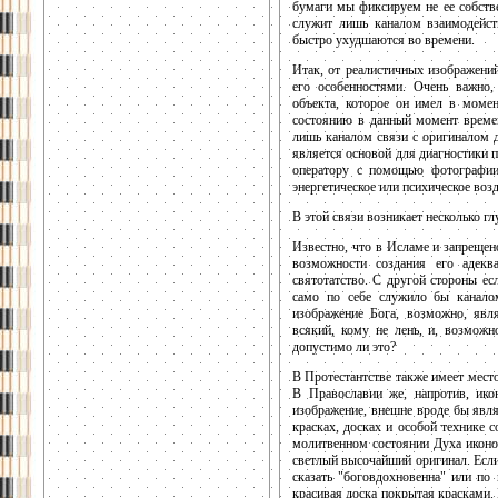
бумаги мы фиксируем не ее собств
служит лишь каналом взаимодейств
быстро ухудшаются во времени.
Итак, от реалистичных изображени
его особенностями. Очень важно,
объекта, которое он имел в момен
состоянию в данный момент времен
лишь каналом связи с оригиналом д
является основой для диагностики п
оператору с помощью фотографии 
энергетическое или психическое возд
В этой связи возникает несколько г
Известно, что в Исламе и запрещен
возможности создания его адекв
святотатство. С другой стороны ес
само по себе служило бы каналом
изображение Бога, возможно, явл
всякий, кому не лень, и, возмож
допустимо ли это?
В Протестантстве также имеет место
В Православии же, напротив, ико
изображение, внешне вроде бы явля
красках, досках и особой технике 
молитвенном состоянии Духа иконо
светлый высочайший оригинал. Если
сказать "боговдохновенна" или по 
красивая доска покрытая красками