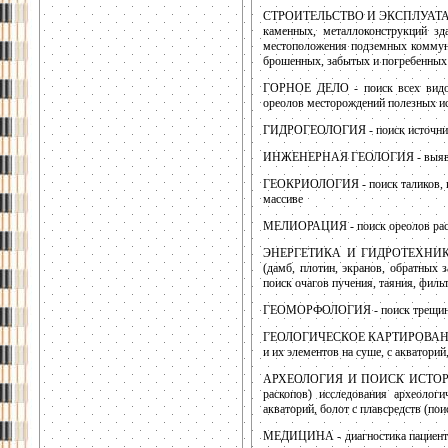
СТРОИТЕЛЬСТВО И ЭКСПЛУАТАЦИЯ
каменных, металлоконструкций зд
местоположения подземных коммуни
брошенных, забытых и погребенных
ГОРНОЕ ДЕЛО - поиск всех видов
ореолов месторождений полезных и
ГИДРОГЕОЛОГИЯ - поиск источник
ИНЖЕНЕРНАЯ ГЕОЛОГИЯ - выявлени
ГЕОКРИОЛОГИЯ - поиск таликов, кр
массиве
МЕЛИОРАЦИЯ - поиск ореолов расте
ЭНЕРГЕТИКА И ГИДРОТЕХНИКА - 
(дамб, плотин, экранов, обратных 
поиск очагов пучения, таяния, филь
ГЕОМОРФОЛОГИЯ - поиск трещин за
ГЕОЛОГИЧЕСКОЕ КАРТИРОВАНИЕ - у
и их элементов на суше, с акваторий,
АРХЕОЛОГИЯ И ПОИСК ИСТОРИЧЕ
раскопов) исследования археологи
акваторий, болот с плавсредств (пои
МЕДИЦИНА - диагностика пациентов