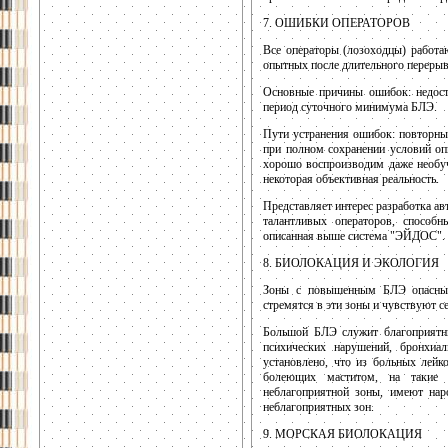
7. ОШИБКИ ОПЕРАТОРОВ
Все операторы (лозоходцы) работа
опытных после длительного перерыв
Основные причины ошибок: недоста
период суточного минимума БЛЭ.
Пути устранения ошибок: повторны
при полном сохранении условий оп
хорошо воспроизводим даже необуч
некоторая объективная реальность.
Представляет интерес разработка а
талантливых операторов, способ
описанная выше система "ЭЙДОС".
8. БИОЛОКАЦИЯ И ЭКОЛОГИЯ
Зоны с повышенным БЛЭ опасны 
стремятся в эти зоны и чувствуют се
Большой БЛЭ служит благоприятны
психических нарушений, бронхиа
установлено, что из больных лей
болеющих маститом, на такие 
неблагоприятной зоны, имеют нар
неблагоприятных зон.
9. МОРСКАЯ БИОЛОКАЦИЯ