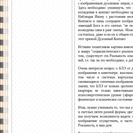
с изображенным духовным лицом, пр
Здесь необходимо упомянуть, что 
вхождения в контакт необходимо пр
Наблюдая Икону с расстояния нес
Контакта и лишь созерцаем изобра
знающий Бога и его святых "не по
возведены сами в ранг святых. Мож
состояться, даже если он в общем-
этот прямой Духовный Контакт.
Истинно талантливая картина живоп
к жанру "социалистического реализм
том, существует эта Реальность или 
ней, т.е. так ли это необходимо, к до
Очень интересен вопрос о БЛЭ от 
изображение в кинотеатре, высоко
том числе в системах виртуальн
сменяющиеся статичные изображения
значит, что БЛЭ от всяких эротич
квартиры не только навязчивым
психоэнергетическом уровне (эфирн
физическое и психическое состояни
Итак, нужно учитывать то, что мы у
и светлых пятен разной формы, цвет
мы получаем возможность видеть эт
изображение осуществить, и часто
Реальность, в наш дом.