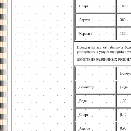
Спирт
180
Ацетон
360
Керосин
130
Представим эту же таблицу в боле
резонатором к углу ее поворота в те
ДЕЙСТВИЕ РАЗЛИЧНЫХ РЕЗОН
Возмущ
Резонатор
Вода
Вода
1,30
Спирт
0,45
Ацетон
0,90