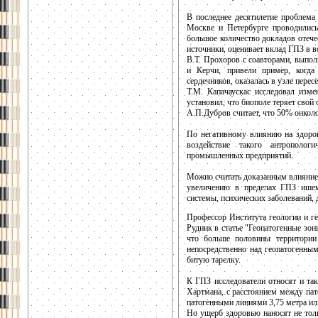
В последнее десятилетие проблема
Москве и Петербурге проводились
большое количество докладов отеч
источники, оценивает вклад ГПЗ в 
В.Т. Прохоров с соавторами, выпо
и Керчи, привели пример, когда
сердечников, оказалась в узле перес
Т.М. Капачаускас исследовал изм
установил, что биополе теряет свой
А.П.Дубров считает, что 50% онкол
По негативному влиянию на здоров
воздействие такого антрополог
промышленных предприятий.
Можно считать доказанным влияние 
увеличению в пределах ГПЗ ишеми
системы, психических заболеваний, 
Профессор Института геологии и г
Рудник в статье "Геопатогенные зон
что больше половины территории
непосредственно над геопатогенным
битую тарелку.
К ГПЗ исследователи относят и та
Хартмана, с расстоянием между па
патогенными линиями 3,75 метра или
Но ущерб здоровью наносят не тол