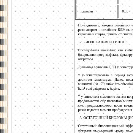
Керосин
0,33
По-видимому, каждый резонатор у
резонатором и ослабляет БЛЭ от о
керосина и спирта, причем от спирта
12. БИОЛОКАЦИЯ И ГИПНОЗ
Исследования показали, что гипно
биолокационного эффекта, фиксиру
оператора.
Динамика величины БЛЭ у психотера
* у психотерапевта в период акт
достигает максимума. Далее, пос
минимум (на 170¦ ниже его обычной
БЛЭ возвращается к норме;
* у гипнотика с момента начала по
продолжается еще несколько минут
сне, продолжающемся после воздей
резко падает в момент пробуждения 
13. ОСТАТОЧНЫЙ БИОЛОКАЦИ
Остаточный биолокационный эффе
объектов окружающей среды, нахо