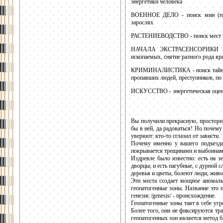
энергетики человека
ВОЕННОЕ ДЕЛО - поиск мин (прот
зарослях
РАСТЕНИЕВОДСТВО - поиск мест наи
НАЧАЛА ЭКСТРАСЕНСОРИКИ - ман
ископаемых, снятие разного рода вр
КРИМИНАЛИСТИКА - поиск тайников
пропавших людей, преступников, по
ИСКУССТВО - энергетическая оценк
Вы получили прекрасную, просторн
бы в ней, да радоваться! Но почему
уверяют: кто-то сглазил от зависти.
Почему именно у вашего подъезда 
покрывается трещинами и выбоинам
Издревле было известно: есть на з
дворцы; и есть пагубные, с дурной с
деревья и цветы, болеют люди, жив
Эти места создает мощное аномаль
геопатогенные зоны. Название это пр
генезис /genesis/ - происхождение.
Геопатогенные зоны таят в себе угр
Более того, они не фиксируются т
геопатогенных зон является метод б