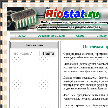
Главная
Общая информация
Схемы
Справо
Поиск по сайту
По следам п
Одно из предназначений криминали
шанса для избежания неминуемого 
Биолокация (ясновидение) помогае
этот метод успешно применяется, н
местожительства, фамилии и имена,
Данная статья посвящается биолока
веков и исчисляется тысячелетиями
целительство суть явления одной п
видах народнохозяйственной деятельн
Здесь мы предлагаем вниманию чи
удивительные истории, связывающи
Излагая кратко суть биолокаци