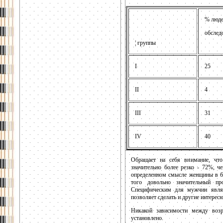
% люде
обслед
¦ группы
I
25
II
4
III
31
IV
40
Обращает на себя внимание, что
значительно более резко - 72%, ч
определенном смысле женщины в б
того довольно значительный п
Специфическим для мужчин являе
позволяет сделать и другие интерес
Никакой зависимости между воз
установлено.