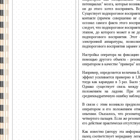
потенциалах" мозга, которые возник
он до этого хотел воспринять. В
Существует подпороговое восприятие
контакте (причем совершенно не 
осознал самого факта этого воспр
следует, что подпороговое восприят
этапом, до которого может и не д
подпорогового восприятия. Этот
электронной аппаратуры, позвол
подпорогового восприятия заранее з
Настройка оператора на фиксацию
помощью другого объекта - резона
оператором в качестве "примера" ил
Например, определяется величина Б
эффект усиливается примерно в 1,8 
тогда как карандаш в 5 раз. Было 
Однако существует связь между 
положением на ладони. При эт
среднеквадратичную ошибку наблюден
В связи с этим возникло предполо
оператором и его положением отн
опытами. Оказалось, что резонат
четвертого пальцев. Если же резона
его действие практически отсутствуе
Как известно (автору эта информ
палец соответствует меридиану легк