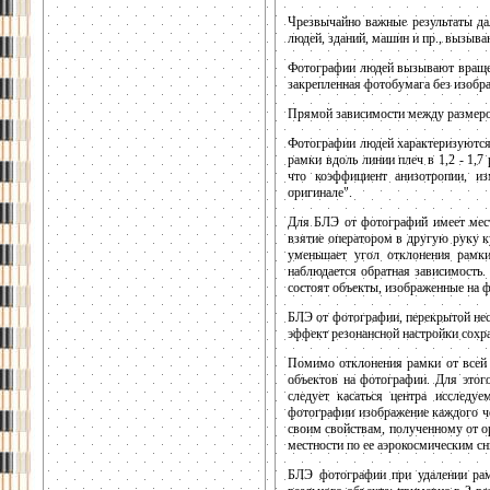
Чрезвычайно важные результаты да
людей, зданий, машин и пр., вызыва
Фотографии людей вызывают вращени
закрепленная фотобумага без изобра
Прямой зависимости между размеро
Фотографии людей характеризуются
рамки вдоль линии плеч в 1,2 - 1,
что коэффициент анизотропии, и
оригинале".
Для БЛЭ от фотографий имеет мест
взятие оператором в другую руку ку
уменьшает угол отклонения рамки
наблюдается обратная зависимость
состоят объекты, изображенные на 
БЛЭ от фотографии, перекрытой неск
эффект резонансной настройки сохр
Помимо отклонения рамки от всей 
объектов на фотографии. Для этог
следует касаться центра исследу
фотографии изображение каждого ч
своим свойствам, полученному от о
местности по ее аэрокосмическим сн
БЛЭ фотографии при удалении рам