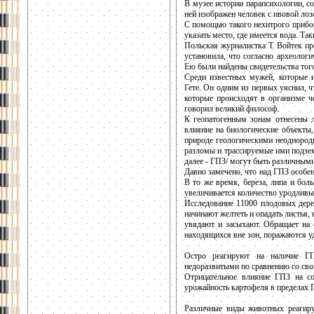
В музее истории парапсихологии, с
ней изображен человек с ивовой лоз
С помощью такого нехитрого прибор
указать место, где имеется вода. Т
Польская журналистка Т. Войтек пр
установила, что согласно археолог
Ею были найдены свидетельства того
Среди известных мужей, которые и
Гете. Он одним из первых уяснил, ч
которые происходят в организме че
говорил великий философ.
К геопатогенным зонам отнесены л
влияние на биологические объекты
природе геологическими неоднород
разломы и трассируемые ими подзем
далее - ГПЗ/ могут быть различным
Давно замечено, что над ГПЗ особенн
В то же время, береза, липа и бол
увеличивается количество уродливы
Исследование 11000 плодовых дерев
начинают желтеть и опадать листья,
увядают и засыхают. Обращает на 
находящихся вне зон, поражаются у
Остро реагируют на наличие Г
недоразвитыми по сравнению со сво
Отрицательное влияние ГПЗ на со
урожайность картофеля в пределах ГП
Различные виды животных реагиру