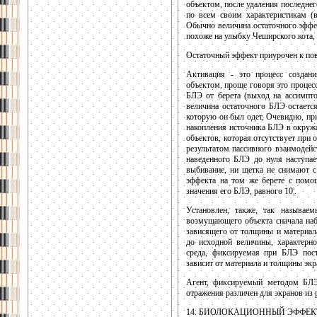
объектом, после удаления последне
по всем своим характеристикам (в
Обычно величина остаточного эффек
похоже на улыбку Чеширского кота, 
Остаточный эффект приурочен к пове
Активация - это процесс создани
объектом, проще говоря это процес
БЛЭ от берета (выход на ассимпто
величина остаточного БЛЭ остаетс
которую он был одет, Очевидно, пр
накопления источника БЛЭ в окруж
объектов, которая отсутствует при
результатом пассивного взаимодей
наведенного БЛЭ до нуля наступае
выбивание, ни щетка не снимают с
эффекта на том же берете с помо
значения его БЛЭ, равного 10¦.
Установлен, также, так называе
возмущающего объекта сначала наб
зависящего от толщины и материал
до исходной величины, характерно
среда, фиксируемая при БЛЭ пост
зависит от материала и толщины экр
Агент, фиксируемый методом БЛЭ
отражения различен для экранов из 
14. БИОЛОКАЦИОННЫЙ ЭФФЕК