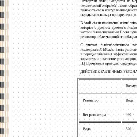
Четвертый палец находится на мер
человеческой энергией. Таким обра
включить его в контур взаимодейств
складывают пальцы при крещении и 
В этой связи начинаешь иначе отно
которые с древних времен считали
часто и были символами Посвящения
резонатор, облегчающий его облада
С учетом вышеизложенного воз
исследований. Можно взять резонат
в порядке убывания эффективности
элементами в качестве резонаторо
Н.Н.Сочеванов приводит следующий
ДЕЙСТВИЕ РАЗЛИЧНЫХ РЕЗОН
Возмущ
Резонатор
Вода
Без резонатора
400
Вода
520