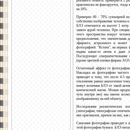
реального объекта: примерно в 2 р
практически не фиксируется, тогда 
на 10%.
Примерно 60 - 70% суммарной ве
собственно изображения человека и
БЛЭ отмечается на высоте 1 метр 
занято аурой человека. При специ
этого пространства вокруг челов
предположение, что значительная 
эфирного, астрального и может 
фотографией. "Кстати", на первых
видны какие-то пятна и даже л
Последующее совершенствование ф
(кроме цветной пленки фирмы AGFA)
Остаточный эффект от фотографии 
Накладка на фотографию чистого 
приводят к тому, что после 4-5 пр
отклонение рамки аналогичное тому
минут величина БЛЭ от такой акти
контагиозной магии. Можно предпо
чуть внутри нее) мы имеем возмо
изображенному на ней объекту.
Исследование реалистических из
(литографии, типографские отпечатк
них оригиналов, причем на них, как
Сжигание фотографии приводит к 
этой фотографии бумаги. БЛЭ пепла