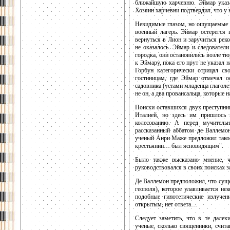
ближайшую харчевню. Эймар указал
Хозяин харчевни подтвердил, что у 
Невидимые глазом, но ощущаемые 
военный лагерь. Эймар остерегся 
вернуться в Лион и заручиться рек
не оказалось. Эймар и следовател
городка, они остановились возле т
к Эймару, пока его прут не указал 
Горбун категорически отрицал св
гостиницам, где Эймар отмечал о
садовника (устами младенца глаголе
не он, а два провансальца, которые н
Поиски оставшихся двух преступни
Италией, но здесь им пришлось 
колесованию. А перед мучительн
рассказанный аббатом де Валлемон
ученый Анри Маже предложил такое
крестьянин… был ясновидящим".
Было также высказано мнение, ч
руководствовался в своих поисках з
Де Валлемон предположил, что суще
геополя), которое улавливается 
подобные гипотетические излуче
открытым, нет ответа…
Следует заметить, что в те далек
ученые, сколько священники, счит