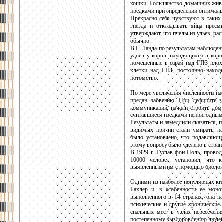
кошки. Большинство домашних живо
предками при определении оптималь
Прекрасно себя чувствуют в таких
гнезда и откладывать яйца прес
утверждают, что пчелы из ульев, р
обычно.
В.Г. Ланда по результатам наблюде
удоев у коров, находящихся в кор
помещенные в сарай над ГПЗ плохо
клетки над ГПЗ, постоянно наход
потомство.
По мере увеличения численности на
предан забвению. При дефиците з
коммуникаций, начали строить дом
считавшиеся предками непригодным
Результаты н замедлили сказаться, 
видимых причин стали умирать, на
было установлено, что подавляющ
этому вопросу было уделено в стра
В 1929 г. Густав фон Поль, провод
10000 человек, установил, что 
выявленными им с помощью биолок
Одними из наиболее популярных кн
Бахлер и, в особенности ее моно
выполненного в 14 странах, она п
психические и другие хронические
спальных мест в узлах пересечени
постепенному выздоровлению люде