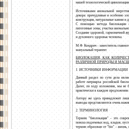
нашей технологической цивилизации
Источниками аномальной энергети
декора: причудливые и особенно зл
конструкции, натуральные камни и д
С помощью метода биолокации /л
патогенные зоны, участки аномально
Создание здоровой, гармоничной а
и духовного здоровья человека.
М.Ф. Кондрич - заместитель главног
мануальный терапевт.
БИОЛОКАЦИЯ, КАК КОЛИЧЕ
РАЗЛИЧНОЙ ПРИРОДЫ И МАС
1. ИСТОЧНИКИ ИНФОРМАЦИИ
Данный раздел по сути дела являе
работе патриарха российской биол
Далее, по ходу изложения, мы не б
практически в каждом предложении (
Автору же здесь принадлежит лиш
выводы представляются очень важны
2. ТЕРМИНОЛОГИЯ
Термин "биолокация" - это совре
поиска подземных вод, кладов, пуст
термин образован от "bio" - жизнь,