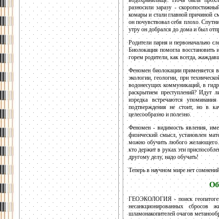
разносили заразу - скоропостижны
комары и стали главной причиной с
он почувствовал себя плохо. Спутни
утру он добрался до дома и был от
Родители парня и первоначально сл
Биолокация помогла восстановить 
горем родители, как всегда, жажда
Феномен биолокации применяется ве
экологии, геологии, при техническ
водонесущих коммуникаций, в гидрот
раскрытием преступлений? Идут л
изредка встречаются упоминания 
подтверждения не стоит, но в ка
целесообразно и полезно.
Феномен - видимость явления, имее
физический смысл, установлен мат
можно обучить любого желающего. 
кто держит в руках эти приспособле
другому делу, надо обучать!
Теперь в научном мире нет сомнений 
Об
ГЕОЭКОЛОГИЯ - поиск геопатогенн
несанкционированных сбросов ж
шламонакопителей очагов метанооб