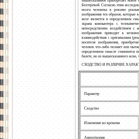
Вышесказанное приобретает новое з
Бехтеревой. Согласно этим исследо
мозга человека в режиме реаль
изображения тех образов, которые 
мозг является в определенном смы
экрана компьютера с телекинети
непосредственно воздействием с а
изображения приводят к мгнове
взаимодействия с оригиналами (реа
носителя изображения, приобрета
человек что-либо познает или пытае
определенном смысле становится п
балете, но из вышесказанного ясно, ч
СХОДСТВО И РАЗЛИЧИЕ ХАРА
Параметр
Сходство
Изменение во времени
Анизотропия