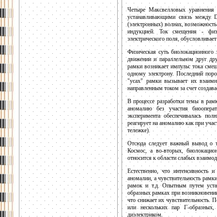
Четыре Максвелловых уравнения 
устанавливающими связь между D
(электронных) волнах, возможност
индукцией. Ток смещения - физи
электрического поля, обусловливае
Физическая суть биолокационного 
движении и параллельном друг дру
рамки возникает импульс тока смещ
одному электрону. Последний поро
"усах" рамки вызывает их взаимн
направленным током за счет создава
В процессе разработки темы в рам
аномалию без участия биооперат
эксперимента обеспечивалась пол
реагирует на аномалию как при участ
тележке).
Отсюда следует важный вывод о то
Космос, а во-вторых, биолокаци
относится к области слабых взаимод
Естественно, что интенсивность и
аномалии, а чувствительность рам
рамок и т.д. Опытным путем уста
образных рамках при возникновении
что снижает их чувствительность. 
или нескольких пар Г-образных,
диэлектриком.