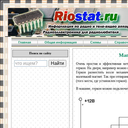
Главная
Общая информация
Схемы
Справо
Поиск по сайту
Маг
Очень простая и эффективная ме
геркон. На двери, например можно 
Геркон разместить возле механи
маленький магнит. Так при отпиран
(того места, где установлен геркон).
В машине, геркон можно подключит