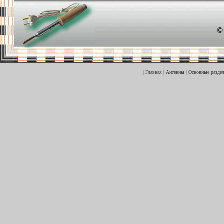
©
|
Главная
|
Антенны
|
Основные разде