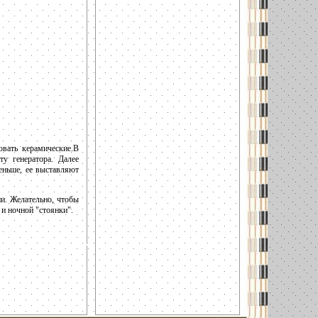
вать керамические.В
ту генератора. Далее
еньше, ее выставляют
ии. Желательно, чтобы
и ночной "стоянки".