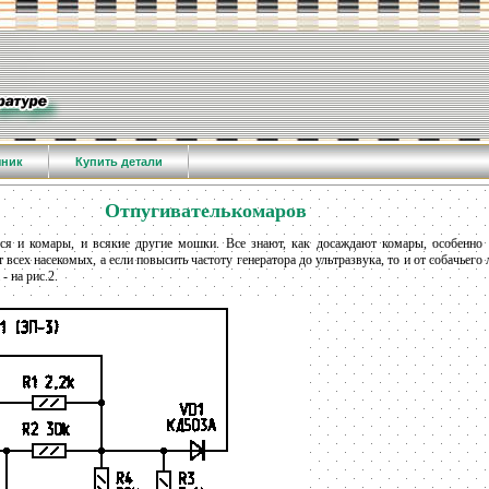
чник
Купить детали
Отпугивателькомаров
ся и комары, и всякие другие мошки. Все знают, как досаждают комары, особенно
 всех насекомых, а если повысить частоту генератора до ультразвука, то и от собачьего
- на рис.2.