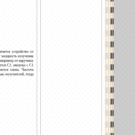
тается устройство от
т мощность излучения
 например от наручных
тся С1, импульс с С1
ется снова. Частота
ко излучателей, тогда