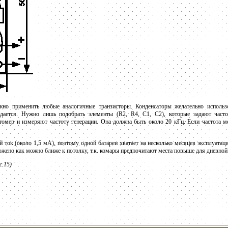
жно применить любые аналогичные транзисторы. Конденсаторы желательно использо
дается. Нужно лишь подобрать элементы (R2, R4, С1, С2), которые задают часто
омер и измеряют частоту генерации. Она должна быть около 20 кГц. Если частота м
 ток (около 1,5 мА), поэтому одной батареи хватает на несколько месяцев эксплуатац
ожено как можно ближе к потолку, т.к. комары предпочитают места повыше для дневной 
с.15)