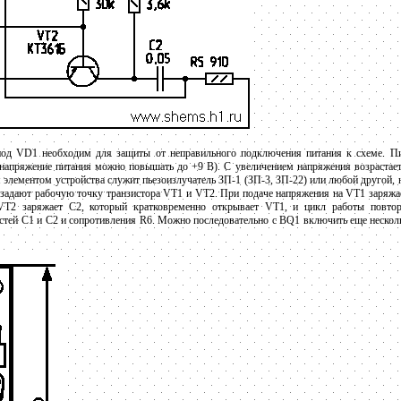
иод VD1 необходим для защиты от неправильного подключения питания к схеме. Пи
(напряжение питания можно повышать до +9 В). С увеличением напряжения возрастае
 элементом устройства служит пьезоизлучатель ЗП-1 (ЗП-3, ЗП-22) или любой другой,
задают рабочую точку транзистора VT1 и VT2. При подаче напряжения на VT1 заряжае
VT2 заряжает С2, который кратковременно открывает VT1, и цикл работы повторя
остей С1 и С2 и сопротивления R6. Можно последовательно с BQ1 включить еще несколь