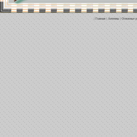
|
Главная
|
Антенны
|
Основные р