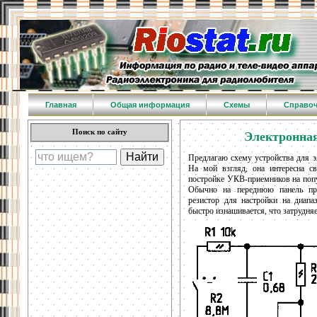
Главная
Общая информация
Схемы
Справо
Поиск по сайту
Электронная
Предлагаю схему устройства для э
На мой взгляд, она интересна св
постройке УКВ-приемников на поп
Обычно на переднюю панель пр
резистор для настройки на диапа
быстро изнашивается, что затрудняе