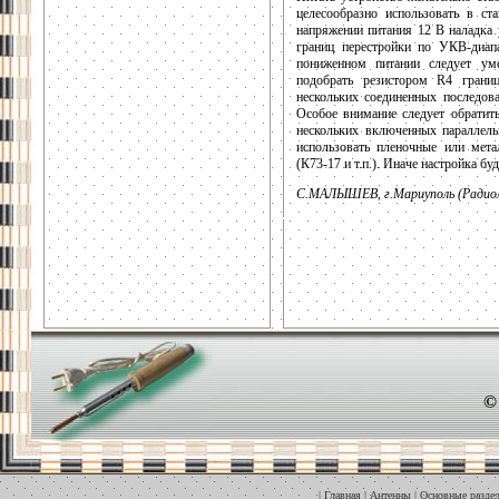
целесообразно использовать в с
напряжении питания 12 В наладка 
границ перестройки по УКВ-диап
пониженном питании следует у
подобрать резистором R4 грани
нескольких соединенных последова
Особое внимание следует обратить
нескольких включенных параллель
использовать пленочные или мет
(К73-17 и т.п.). Иначе настройка бу
С.МАЛЫШЕВ, г.Мариуполь (Радиолю
©
|
Главная
|
Антенны
|
Основные разде