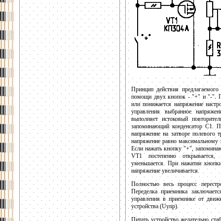
Принцип действия предлагаемого 
помощи двух кнопок - "+" и "-". 
или понижается напряжение настр
управления выбранное напряжен
выполняет истоковый повторите
запоминающий конденсатор С1. П
напряжение на затворе полевого 
напряжение равно максимальному з
Если нажать кнопку "+", запомина
VT1 постепенно открывается,
уменьшается. При нажатии кнопки
напряжение увеличивается.
Полностью весь процесс перест
Переделка приемника заключаетс
управления в приемнике от движ
устройства (Uynp).
Питать устройство желательно ст