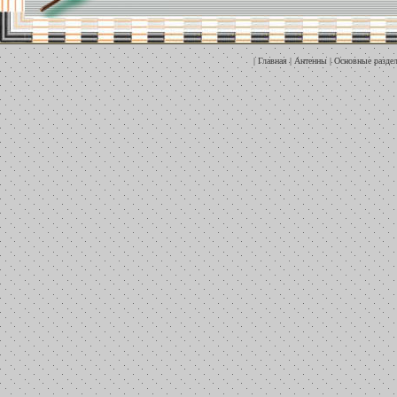
|
Главная
|
Антенны
|
Основные разде