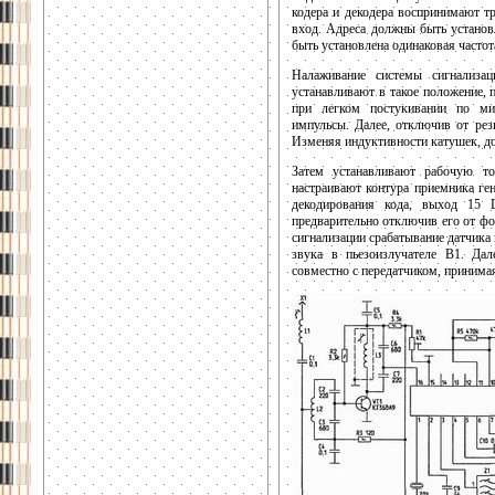
кодера и декодера воспринимают т
вход. Адреса должны быть установл
быть установлена одинаковая частот
Налаживание системы сигнализац
устанавливают в такое положение,
при легком постукивании по ми
импульсы. Далее, отключив от ре
Изменяя индуктивности катушек, д
Затем устанавливают рабочую т
настраивают контура приемника ге
декодирования кода, выход 15
предварительно отключив его от ф
сигнализации срабатывание датчика
звука в пьезоизлучателе В1. Да
совместно с передатчиком, принимая