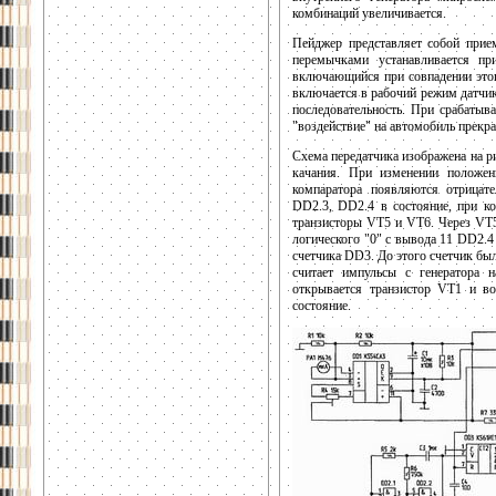
комбинаций увеличивается.
Пейджер представляет собой прие
перемычками устанавливается пр
включающийся при совпадении этог
включается в рабочий режим датчи
последовательность. При срабатыв
"воздействие" на автомобиль прекр
Схема передатчика изображена на 
качания. При изменении положен
компаратора появляются отрицат
DD2.3, DD2.4 в состояние, при к
транзисторы VT5 и VT6. Через VT5
логического "0" с вывода 11 DD2.4
счетчика DD3. До этого счетчик был
считает импульсы с генератора 
открывается транзистор VT1 и во
состояние.