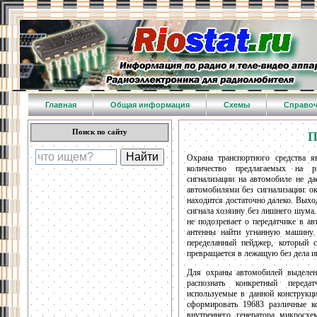
Главная
Общая информация
Схемы
Справо
Поиск по сайту
П
Охрана транспортного средства я
количество предлагаемых на р
сигнализации на автомобиле не д
автомобилями без сигнализации: о
находится достаточно далеко. Выхо
сигнала хозяину без лишнего шума.
не подозревает о передатчике в а
антенны найти угнанную машину.
переделанный пейджер, который 
превращается в лежащую без дела и
Для охраны автомобилей выделен
распознать конкретный переда
используемые в данной конструкц
сформировать 19683 различные к
внутреннего генератора микросхе