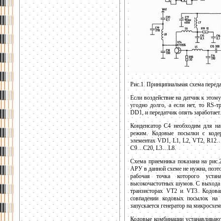
Рис.1. Принципиальная схема перед
Если воздействие на датчик к этому
угодно долго, а если нет, то RS-
DD1, и передатчик опять заработает.
Конденсатор С4 необходим для на
режим. Кодовые посылки с коде
элементах VD1, L1, L2, VT2, R12…
С9…С20, L3…L8.
Схема приемника показана на рис.2
АРУ в данной схеме не нужна, поэ
рабочая точка которого уста
высокочастотных шумов. С выхода 
транзисторах VT2 и VT3. Кодова
совпадении кодовых посылок на
запускается генератор на микросхе
Кодовые комбинации устанавливаю