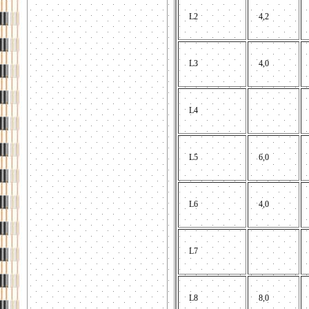
L2
4,2
L3
4,0
L4
L5
6,0
L6
4,0
L7
L8
8,0