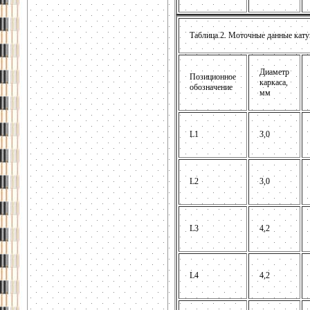
Таблица.2. Моточные данные кат
Диаметр
Позиционное
каркаса,
обозначение
мм
L1
3,0
L2
3,0
L3
4,2
L4
4,2