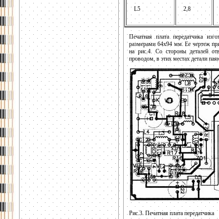
L5
2,8
Печатная плата передатчика изго
размерами 64x94 мм. Ее чертеж пр
на рис.4. Со стороны деталей от
проводом, в этих местах детали пая
Рис.3. Печатная плата передатчика