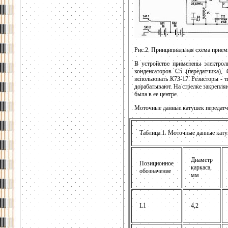
Рис.2. Принципиальная схема прием
В устройстве применены электрол
конденсаторов С5 (передатчика)
использовать К73-17. Резисторы -
дорабатывают. На стрелке закрепля
была в ее центре.
Моточные данные катушек передатчик
Таблица.1. Моточные данные кату
Диаметр
Позиционное
каркаса,
обозначение
мм
L1
4,2