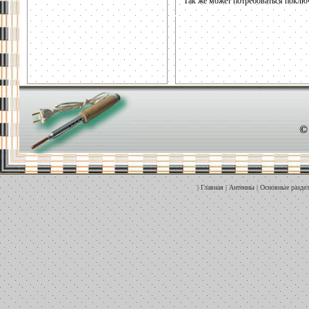
Так же может потребоваться поключ
©
|
Главная
|
Антенны
|
Основные разде