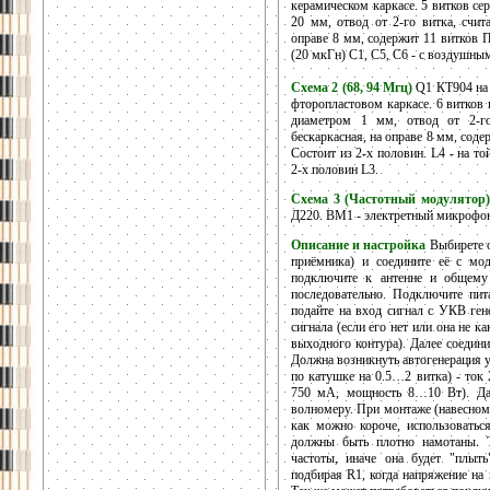
керамическом каркасе. 5 витков се
20 мм, отвод от 2-го витка, счит
оправе 8 мм, содержит 11 витков 
(20 мкГн) C1, C5, C6 - с воздушны
Схема 2 (68, 94 Мгц)
Q1 КТ904 на 
фторопластовом каркасе. 6 витков 
диаметром 1 мм, отвод от 2-го
бескаркасная, на оправе 8 мм, сод
Состоит из 2-х половин. L4 - на т
2-х половин L3.
Схема 3 (Частотный модулятор)
Д220. ВМ1 - электретный микроф
Описание и настройка
Выбирете о
приёмника) и соедините её с мо
подключите к антенне и общему
последовательно. Подключите пит
подайте на вход сигнал с УКВ ген
сигнала (если его нет или она не к
выходного контура). Далее соедин
Дoлжна возникнуть автогенерация уж
по катушке на 0.5…2 витка) - ток
750 мА, мощность 8…10 Вт). Дал
волномеру. При монтаже (навесном
как можно короче, использовать
должны быть плотно намотаны. Т
частоты, иначе она будет "плыт
подбирая R1, когда напряжение на