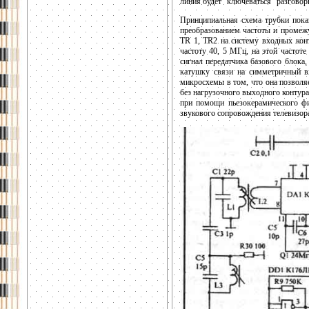
линия будет "ключеваться" разгово
Принципиальная схема трубки пока
преобразованием частоты и промежу
TR 1, TR2 на систему входных конт
частоту 40, 5 МГц, на этой частоте
сигнал передатчика базового блока,
катушку связи на симметричный в
микросхемы в том, что она позволяе
без нагрузочного выходного контура
при помощи пьезокерамического фи
звукового сопровождения телевизо