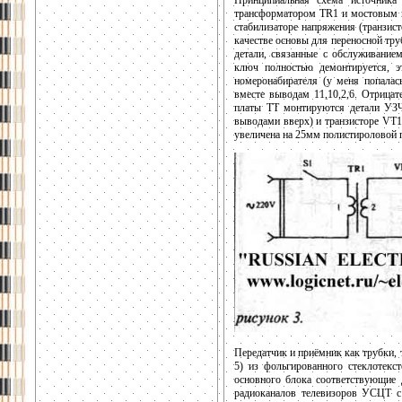
Принципиальная схема источника
трансформатором TR1 и мостовым 
стабилизаторе напряжения (транзис
качестве основы для переносной тру
детали, связанные с обслуживание
ключ полностью демонтируется, э
номеронабирателя (у меня попала
вместе выводам 11,10,2,6. Отрица
платы ТТ монтируются детали УЗЧ
выводами вверх) и транзисторе VT1
увеличена на 25мм полистироловой п
Передатчик и приёмник как трубки, 
5) из фольгированного стеклотекс
основного блока соответствующие 
радиоканалов телевизоров УСЦТ с