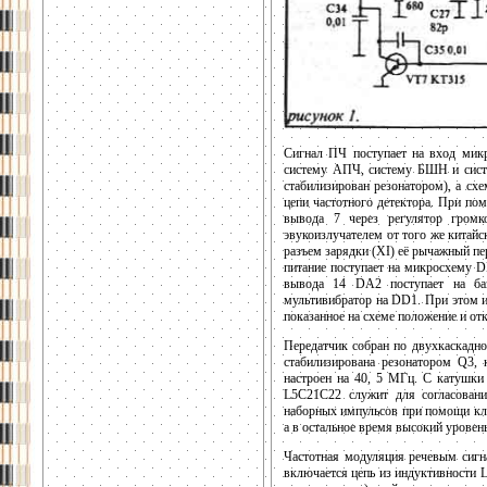
Сигнал ПЧ поступает на вход микр
систему АПЧ, систему БШН и систе
стабилизирован резонатором), а сх
цепи частотного детектора. При по
вывода 7 через регулятор гром
эвукоизлучателем от того же китайск
разъем зарядки (XI) её рычажный п
питание поступает на микросхему D
вывода 14 DA2 поступает на баз
мультивибратор на DD1. При этом из
показанное на схеме положение и от
Передатчик собран по двухкаскадно
стабилизирована резонатором Q3, 
настроен на 40, 5 МГц. С катушки
L5C21C22 служит для согласовани
наборных импульсов при помощи клю
а в остальное время высокий уровен
Частотная модуляция речевым сигн
включается цепь из индуктивности L