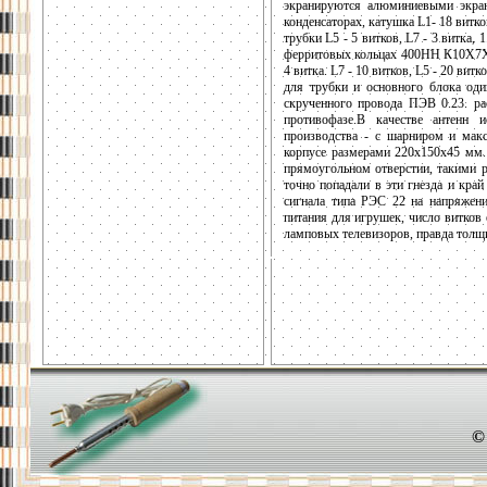
экранируются алюминиевыми экран
конденсаторах, катушка L1- 18 витко
трубки L5 - 5 витков, L7 - 3 витка, 
ферритовых кольцах 400НН К10Х7Х4 
4 витка. L7 - 10 витков, L5 - 20 ви
для трубки и основного блока од
скрученного провода ПЭВ 0.23. р
противофазе.В качестве антенн 
производства - с шарниром и мак
корпусе размерами 220х150х45 мм.
прямоугольном отверстии, такими р
точно попадали в эти гнезда и кра
сигнала типа РЭС 22 на напряжени
питания для игрушек, число витков
ламповых телевизоров, правда толщи
©