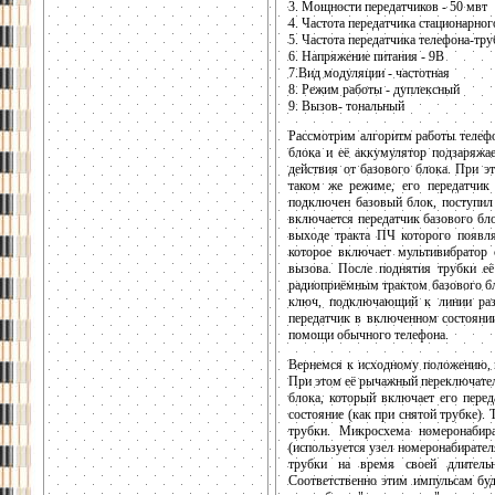
3. Мощности передатчиков - 50 мвт
4. Частота передатчика стационарног
5. Частота передатчика телефона-тру
6. Напряжение питания - 9В
7.Вид модуляции - частотная
8. Режим работы - дуплексный
9. Вызов- тональный
Рассмотрим алгоритм работы телефо
блока и её аккумулятор подзаряжае
действия от базового блока. При э
таком же режиме, его передатчик
подключен базовый блок, поступил 
включается передатчик базового бл
выходе тракта ПЧ которого появл
которое включает мультивибратор 
вызова. После поднятия трубки её
радиоприёмным трактом базового б
ключ, подключающий к линии разг
передатчик в включенном состоянии
помощи обычного телефона.
Вернемся к исходному положению, к
При этом её рычажный переключател
блока, который включает его перед
состояние (как при снятой трубке).
трубки. Микросхема номеронабира
(используется узел номеронабирател
трубки на время своей длительн
Соответственно этим импульсам бу