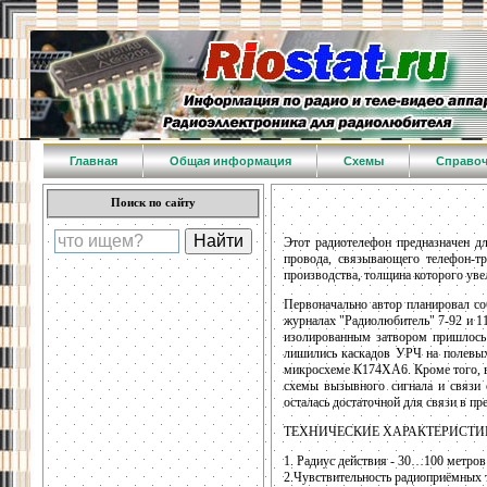
Главная
Общая информация
Схемы
Справо
Поиск по сайту
Этот радиотелефон предназначен дл
провода, связывающего телефон-тр
производства, толщина которого увел
Первоначально автор планировал со
журналах "Радиолюбитель" 7-92 и 1
изолированным затвором пришлось 
лишились каскадов УРЧ на полевых 
микросхеме К174ХА6. Кроме того, в
схемы вызывного сигнала и связи с
осталась достаточной для связи в пр
ТЕХНИЧЕСКИЕ ХАРАКТЕРИСТИ
1. Радиус действия - 30…100 метров
2.Чувствительность радиоприёмных 