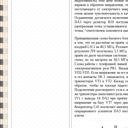
индуктивность) этой цепи можно п
варикап в обратном направлении, ч
поступающего от электретного мик
очень низкие чувствительность и к
Ограничение достигается включен
DA3 через резистор R19 поступа
(центральная точка устанавливаетс
точки, ^ответственно изменяется нап
Принципиальная схема базового блок
в том, что он рассчитан на приём 
входной L1C1 на 40,5 МГц. Резонато
результате ПЧ получилась 5,5 МГц.
приём по двум частотным системам.
схему, но он настроен на 30,5 МГ
Схема работы с телефонной линией 
электромагнитном реле РК1. Вызыв
VD2-VD5. Если напряжение на его вы
и его контакты SK.1 замыкаются, 
транзисторах VT1 и VT2. Каскад со
образом, чтобы на каскаде падал
Подключение разговорного узла к л
же транзисторы выполняют роль им
2V) с вывода 14 DA2 при приёме с
напряжение на базу VT7 через дио
Конденсатор С41 исключает амплиту
операционного усилителя DA3 пост
ключа.