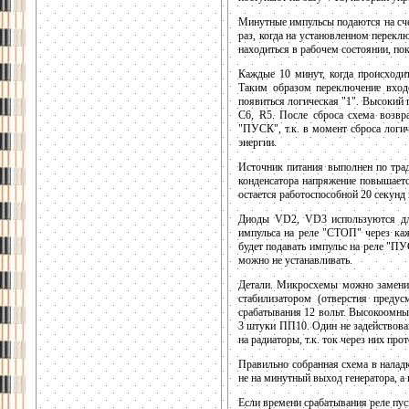
Минутные импульсы подаются на сче
раз, когда на установленном перекл
находиться в рабочем состоянии, по
Каждые 10 минут, когда происходит
Таким образом переключение вход
появиться логическая "1". Высокий п
С6, R5. После сброса схема возвр
"ПУСК", т.к. в момент сброса логич
энергии.
Источник питания выполнен по трад
конденсатора напряжение повышаетс
остается работоспособной 20 секунд
Диоды VD2, VD3 используются дл
импульса на реле "СТОП" через каж
будет подавать импульс на реле "П
можно не устанавливать.
Детали. Микросхемы можно заменит
стабилизатором (отверстия преду
срабатывания 12 вольт. Высокоомн
3 штуки ПП10. Один не задействова
на радиаторы, т.к. ток через них про
Правильно собранная схема в налад
не на минутный выход генератора, а
Если времени срабатывания реле пус