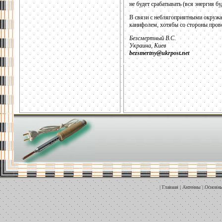
не будет срабатывать (вся энергия бу
В связи с неблягоприятными окружа
канифолем, хотябы со стороны пров
Безсмертный В.С.
Украина, Киев
bezsmertny@ukrpost.net
|
Главная
|
Антенны
|
Основны