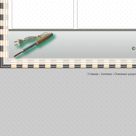
©
|
Главная
|
Антенны
|
Основные разде