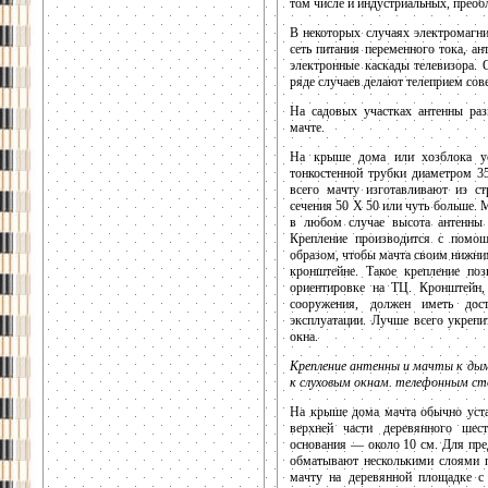
том числе и индустриальных, преоб
В некоторых случаях электромагни
сеть питания переменного тока, ан
электронные каскады телевизора. 
ряде случаев делают телеприем со
На садовых участках антенны ра
мачте.
На крыше дома или хозблока ус
тонкостенной трубки диаметром 3
всего мачту изготавливают из ст
сечения 50 X 50 или чуть больше. 
в любом случае высота антенны
Крепление производится с помощ
образом, чтобы мачта своим нижни
кронштейне. Такое крепление по
ориентировке на ТЦ. Кронштейн,
сооружения, должен иметь дост
эксплуатации. Лучше всего укрепи
окна.
Крепление антенны и мачты к ды
к слуховым окнам. телефонным сто
На крыше дома мачта обычно уста
верхней части деревянного ше
основания — около 10 см. Для пре
обматывают несколькими слоями 
мачту на деревянной площадке с