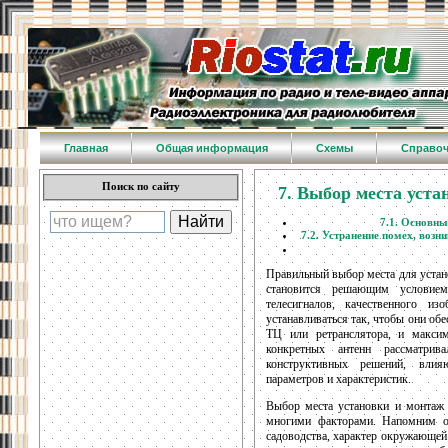
Главная
Общая информация
Схемы
Справо
Поиск по сайту
7. Выбор места уст
7.1. Основны
7.2. Устранение помех, возн
Правильный выбор места для устан
становится решающим условием
телесигналов, качественного 
устанавливаться так, чтобы они об
ТЦ или ретранслятора, и максим
конкретных антенн рассматрив
конструктивных решений, влия
параметров и характеристик.
Выбор места установки и монтаж 
многими факторами. Напомним ос
садоводства, характер окружающей 