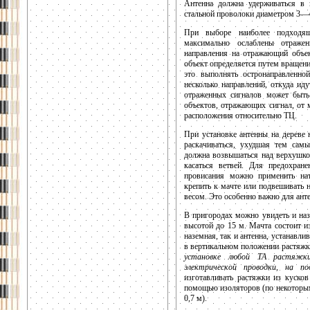
Антенна должна удерживаться в
стальной проволоки диаметром 3—
При выборе наиболее подходящ
максимально ослаблены отраже
направления на отражающий объе
объект определяется путем вращени
это выполнять остронаправленно
несколько направлений, откуда ид
отраженных сигналов может быть
объектов, отражающих сигнал, от м
расположения относительно ТЦ.
При установке антенны на дереве 
раскачиваться, ухудшая тем сам
должна возвышаться над верхушкой
касаться ветвей. Для предохран
провисания можно применить нат
крепить к мачте или подвешивать 
весом. Это особенно важно для ан
В пригородах можно увидеть и на
высотой до 15 м. Мачта состоит и
наземная, так и антенна, устанавл
в вертикальном положении растяжк
установке любой ТА растяжки
электрической проводки, на п
изготавливать растяжки из куско
помощью изоляторов (по некоторым
0,7 м).