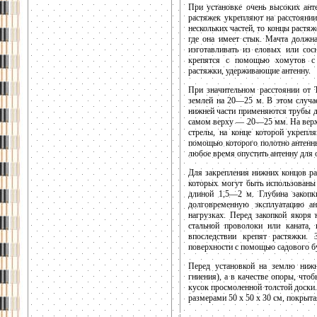
При установке очень высоких ант
растяжек укрепляют на расстоянии
нескольких частей, то концы растя
где она имеет стык. Мачта должн
изготавливать из еловых или сос
крепятся с помощью хомутов с 
растяжки, удерживающие антенну.
При значительном расстоянии от 
землей на 20—25 м. В этом случае
нижней части применяются трубы 
самом верху — 20—25 мм. На верхн
стрелы, на конце которой укрепля
помощью которого полотно антенны
любое время опустить антенну для 
Для закрепления нижних концов ра
которых могут быть использованы
длиной 1,5—2 м. Глубина закопк
долговременную эксплуатацию а
нагрузках. Перед закопкой якоря
стальной проволоки или каната,
впоследствии крепят растяжки.
поверхности с помощью садового б
Перед установкой на землю нижн
гниения), а в качестве опоры, что
кусок просмоленной толстой доски
размерами 50 x 50 х 30 см, покрыт